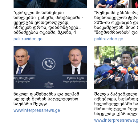
"ფარული მოსასმენები
"რუსეთმა განახორ
სახლებში, ციხეში, მანქანებში -
საქართველოს ტერ
ყველგან ერთდროულად,
20%-ის ოკუპაცია დ
ჩხრეკის დროს, დაამონტაჟეს...
სააკაშვილის, მისი
იმნაძეების ოჯახში, მგონი, 4
"ნაცმოძრაობის" ღ
მოსასმენი იყო..." - ეკა კუპატაძე
ვერანაირად ვერ გ
palitravideo.ge
palitravideo.ge
ამ დანაშაულს" - ი
კობახიძე
ნიკოლ ფაშინიანსა და ილჰამ
შალვა პაპუაშვილი 
ალიევს შორის სატელეფონო
იქნებოდა, საქართ
საუბარი შედგა
ხელისუფლებაში ს
მარიონეტული რეჟი
www.interpressnews.ge
ნაცვლად „ქართული
მსგავსი პატრიოტუ
www.interpressnews.
ყოფილიყო, თუ 200
თუ არ იქნებოდა, დ
ალბათობით, არც უ