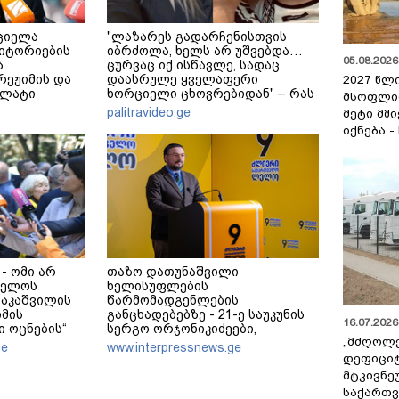
ციელა
"ლაზარეს გადარჩენისთვის
იტორიების
იბრძოლა, ხელს არ უშვებდა…
05.08.2026 
ა
ცურვაც იქ ისწავლე, სადაც
 რეჟიმის და
დაასრულე ყველაფერი
2027 წლ
ალატი
ხორციელი ცხოვრებიდან" – რას
მსოფლი
ადაფარავს
წერს ხობში დაღუპული დედა-
palitravideo.ge
მეტი მშ
რაკლი
შვილის ახლობელი?
იქნება -
- ომი არ
თაზო დათუნაშვილი
ველოს
ხელისუფლების
ააკაშვილის
წარმომადგენლების
მის
განცხადებებზე - 21-ე საუკუნის
16.07.2026 
 ოცნების“
სერგო ორჯონიკიძეები,
„მძღოლ
ლი ძალა რომ
საქართველოს აბრალებენ ომის
ge
www.interpressnews.ge
8 წლის ომი
დაწყებას, 21-ე საუკუნის სერგო
დეფიცი
იდი
ორჯონიკიძეები ვერ და არ
მტკივნ
კრაინის ომი
ახსენებენ რუსეთს
საქართ