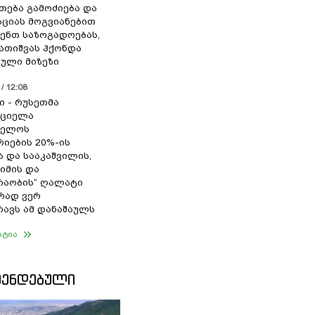
თება გამოძიება და
ციას მოგვიანებით
ენთ საზოგადოებას,
გათიშვას ჰქონდა
ული მიზეზი
/ 12:08
ი - რუსეთმა
რციელა
ველოს
იების 20%-ის
ა და სააკაშვილის,
ჟიმის და
რაობის“ ღალატი
რად ვერ
ავს ამ დანაშაულს
ატია
ᲛᲔᲜᲓᲔᲑᲣᲚᲘ