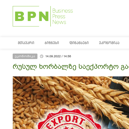
ᲛᲗᲐᲕᲐᲠᲘ
ᲑᲘᲖᲜᲔᲡᲘ
ᲤᲘᲜᲐᲜᲡᲔᲑᲘ
ᲔᲙᲝᲜᲝᲛᲘᲙᲐ
ეკონომიკა
14.09.2022 / 14:56
რუსულ ხორბალზე საექპორტო გა