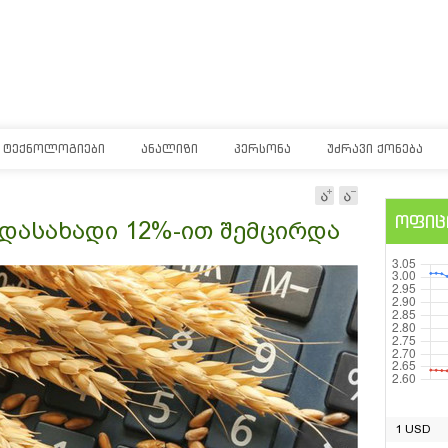
ᲢᲔᲥᲜᲝᲚᲝᲒᲘᲔᲑᲘ
ᲐᲜᲐᲚᲘᲖᲘ
ᲞᲔᲠᲡᲝᲜᲐ
ᲣᲫᲠᲐᲕᲘ ᲥᲝᲜᲔᲑᲐ
ოფიც
დასახადი 12%-ით შემცირდა
1 USD