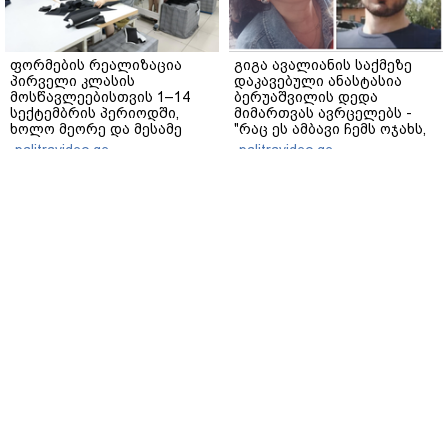
ფორმების რეალიზაცია
გიგა ავალიანის საქმეზე
პირველი კლასის
დაკავებული ანასტასია
მოსწავლეებისთვის 1–14
ბერუაშვილის დედა
სექტემბრის პერიოდში,
მიმართვას ავრცელებს -
ხოლო მეორე და მესამე
"რაც ეს ამბავი ჩემს ოჯახს,
ეტაპებზე...
ჩემს ანასტასიას გადახდა
palitravideo.ge
palitravideo.ge
თავს, მის მერე მე მე არ
ვარ"
პროკურორი - მოვიპოვეთ
ოკუპირებული აფხაზეთის
ფარული ჩანაწერი ნია
ე.წ. “საგარეო საქმეთა
იმნაძესა და მამამისს
სამინისტრო”
შორის, განიხილავდნენ,
პროკურატურის მიერ
როგორ ჩაიდინა
გიორგი ბარამიძის
გაბაშვილმა დანაშაული -
განცხადებასთან
www.interpressnews.ge
www.interpressnews.ge
ნიას მამა ამბობს, რომ
დაკავშირებით გამოძიების
არასწორად მოიქცა, თუმცა
დაწყებას ეხმაურება