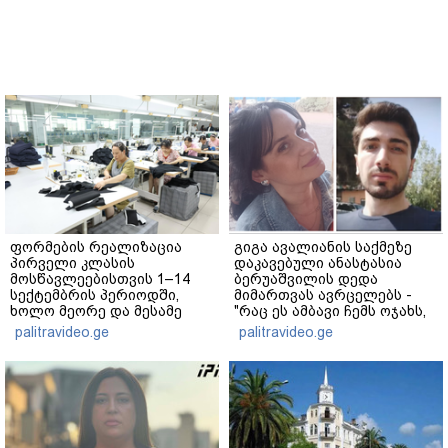
ფორმების რეალიზაცია
გიგა ავალიანის საქმეზე
პირველი კლასის
დაკავებული ანასტასია
მოსწავლეებისთვის 1–14
ბერუაშვილის დედა
სექტემბრის პერიოდში,
მიმართვას ავრცელებს -
ხოლო მეორე და მესამე
"რაც ეს ამბავი ჩემს ოჯახს,
ეტაპებზე...
ჩემს ანასტასიას გადახდა
palitravideo.ge
palitravideo.ge
თავს, მის მერე მე მე არ
ვარ"