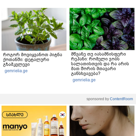
მწვანე თუ იასამნისფერი
როგორ მოვიყვანოთ პიტნა
რეჰანი: რომელი ჯობს
ქოთანში: დეტალური
სალათისთვის და რა არის
გზამკვლევი
მათ შორის მთავარი
gemrielia.ge
განსხვავება?
gemrielia.ge
sponsored by
ContentRoom