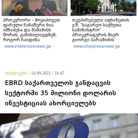
პროკურორი - მოვიპოვეთ
ოკუპირებული აფხაზეთის
ფარული ჩანაწერი ნია
ე.წ. “საგარეო საქმეთა
იმნაძესა და მამამისს
სამინისტრო”
შორის, განიხილავდნენ,
პროკურატურის მიერ
როგორ ჩაიდინა
გიორგი ბარამიძის
გაბაშვილმა დანაშაული -
განცხადებასთან
www.interpressnews.ge
www.interpressnews.ge
ნიას მამა ამბობს, რომ
დაკავშირებით გამოძიების
არასწორად მოიქცა, თუმცა
დაწყებას ეხმაურება
მამას ეუბნება, რომ
სხვანაირად ვერ
მოიქცეოდა, თანამედროვე
სიახლეები
/
14.09.2022 / 16:47
ეპოქაში სხვანაირად ხდება
EBRD საქართველოს ჯანდაცვის
სექტორში 35 მილიონი დოლარის
ინვესტიციას ახორციელებს