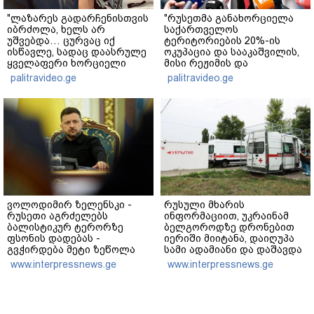
"ლაზარეს გადარჩენისთვის
"რუსეთმა განახორციელა
იბრძოლა, ხელს არ
საქართველოს
უშვებდა… ცურვაც იქ
ტერიტორიების 20%-ის
ისწავლე, სადაც დაასრულე
ოკუპაცია და სააკაშვილის,
ყველაფერი ხორციელი
მისი რეჟიმის და
ცხოვრებიდან" – რას წერს
"ნაცმოძრაობის" ღალატი
palitravideo.ge
palitravideo.ge
ხობში დაღუპული დედა-
ვერანაირად ვერ
შვილის ახლობელი?
გადაფარავს ამ
დანაშაულს" - ირაკლი
კობახიძე
ვოლოდიმირ ზელენსკი -
რუსული მხარის
რუსეთი აგრძელებს
ინფორმაციით, უკრაინამ
ბალისტიკურ ტერორზე
ბელგოროდზე დრონებით
ფსონის დადებას -
იერიში მიიტანა, დაიღუპა
გვჭირდება მეტი ზეწოლა
სამი ადამიანი და დაშავდა
25
www.interpressnews.ge
www.interpressnews.ge