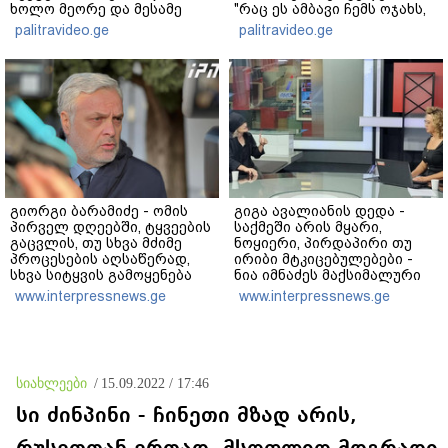
ხოლო მეორე და მესამე
"რაც ეს ამბავი ჩემს ოჯახს,
ეტაპებზე...
ჩემს ანასტასიას გადახდა
palitravideo.ge
palitravideo.ge
თავს, მის მერე მე მე არ
ვარ"
გიორგი ბარამიძე - ომის
გიგა ავალიანის დედა -
პირველ დღეებში, ტყვეების
საქმეში არის მყარი,
გაცვლის, თუ სხვა მძიმე
ნოყიერი, პირდაპირი თუ
პროცესების აღსაწერად,
ირიბი მტკიცებულებები -
სხვა სიტყვის გამოყენება
ნია იმნაძეს მაქსიმალური
აჯობებდა - არასდროს
სასჯელი მიესჯება - ჩვენ
www.interpressnews.ge
www.interpressnews.ge
მითქვამს, რომ ჩვენები
ნია იმნაძეს არ ვედავებით
ხელებაწეულს ან
იმას, რომ ეუბნება: “წადი,
დატყვევებულს
მოკალი“, ეს დაკვეთაა, ჩვენ
"ხვრეტდნენ", ეგ არასდროს
ვამბობთ, წაქეზებას,
მინახავს და არც რაიმე
მანიპულირებას
სიახლეები
/
15.09.2022 / 17:46
ფაქტი ვიცი
სი ძინპინი - ჩინეთი მზად არის,