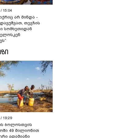
/ 15:04
იქრიც არ მინდა -
 დავუშვათ, თევზის
დი სომხეთიდან
ველოსკენ
ეს“
ᲘᲖᲘ
/ 19:29
ის ბოლოსთვის
ოში 49 მილიონით
იერი ადამიანი