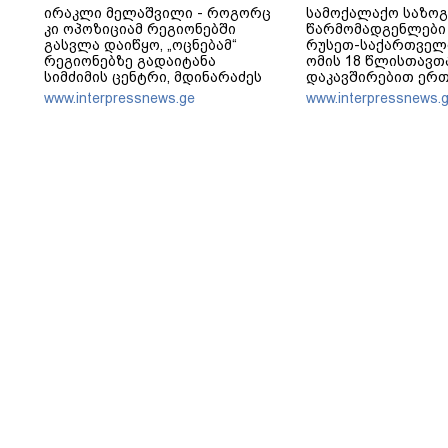
ირაკლი მელაშვილი - როგორც
სამოქალაქო საზო
კი ოპოზიციამ რეგიონებში
წარმომადგენლები 
გასვლა დაიწყო, „ოცნებამ“
რუსეთ-საქართველ
რეგიონებზე გადაიტანა
ომის 18 წლისთავთ
სიმძიმის ცენტრი, მდინარაძეს
დაკავშირებით ერ
პოლიტიკური ფუნქცია ექნება:
განცხადებას ავრც
www.interpressnews.ge
www.interpressnews.
არჩევნებისთვის მოამზადოს
საქართველო - მათი ამოცანაა,
მაქსიმალური უზრუნველყოფა
ოპოზიციის დასაქსაქსად