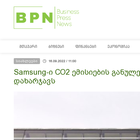
ᲛᲗᲐᲕᲐᲠᲘ
ᲑᲘᲖᲜᲔᲡᲘ
ᲤᲘᲜᲐᲜᲡᲔᲑᲘ
ᲔᲙᲝᲜᲝᲛᲘᲙᲐ
სიახლეები
16.09.2022 / 11:00
Samsung-ი СО2 ემისიების განუ
დახარჯავს