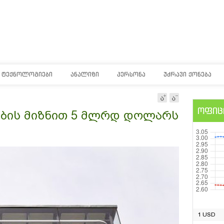
ᲢᲔᲥᲜᲝᲚᲝᲒᲘᲔᲑᲘ
ᲐᲜᲐᲚᲘᲖᲘ
ᲞᲔᲠᲡᲝᲜᲐ
ᲣᲫᲠᲐᲕᲘ ᲥᲝᲜᲔᲑᲐ
ოფიც
ლების მიზნით 5 მლრდ დოლარს
1 USD