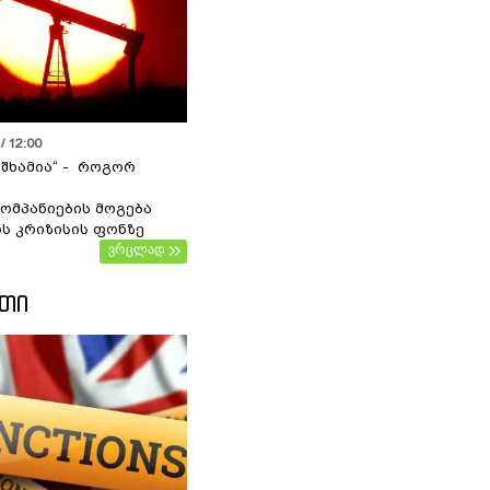
/ 12:00
 შხამია“ - როგორ
ომპანიების მოგება
ს კრიზისის ფონზე
ვრცლად
ᲔᲗᲘ