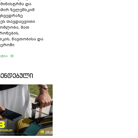
 მინისტრმა და
მირ ზელენსკიმ
შეხვედრაზე
ეს თავდაცვითი
ომლობა, მათ
რონების,
იკის, ნავთობისა და
ფეროში
ატია
ᲛᲔᲜᲓᲔᲑᲣᲚᲘ