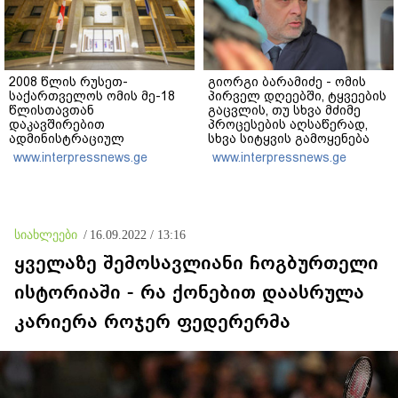
2008 წლის რუსეთ-
გიორგი ბარამიძე - ომის
საქართველოს ომის მე-18
პირველ დღეებში, ტყვეების
წლისთავთან
გაცვლის, თუ სხვა მძიმე
დაკავშირებით
პროცესების აღსაწერად,
ადმინისტრაციულ
სხვა სიტყვის გამოყენება
შენობებზე სახელმწიფო
აჯობებდა - არასდროს
www.interpressnews.ge
www.interpressnews.ge
დროშები დაეშვა
მითქვამს, რომ ჩვენები
ხელებაწეულს ან
დატყვევებულს
"ხვრეტდნენ", ეგ არასდროს
მინახავს და არც რაიმე
სიახლეები
/
16.09.2022 / 13:16
ფაქტი ვიცი
ყველაზე შემოსავლიანი ჩოგბურთელი
ისტორიაში - რა ქონებით დაასრულა
კარიერა როჯერ ფედერერმა