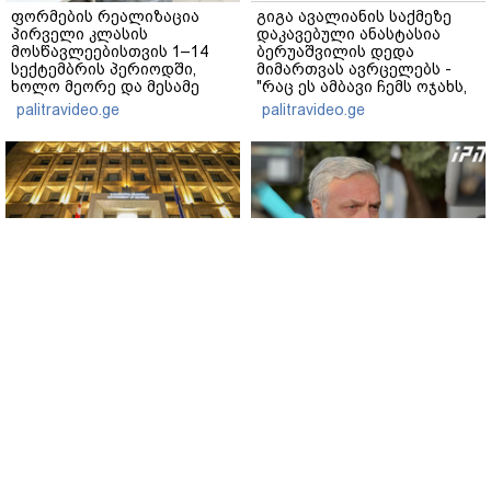
ფორმების რეალიზაცია
გიგა ავალიანის საქმეზე
პირველი კლასის
დაკავებული ანასტასია
მოსწავლეებისთვის 1–14
ბერუაშვილის დედა
სექტემბრის პერიოდში,
მიმართვას ავრცელებს -
ხოლო მეორე და მესამე
"რაც ეს ამბავი ჩემს ოჯახს,
ეტაპებზე...
ჩემს ანასტასიას გადახდა
palitravideo.ge
palitravideo.ge
თავს, მის მერე მე მე არ
ვარ"
2008 წლის რუსეთ-
გიორგი ბარამიძე - ომის
საქართველოს ომის მე-18
პირველ დღეებში, ტყვეების
წლისთავთან
გაცვლის, თუ სხვა მძიმე
დაკავშირებით
პროცესების აღსაწერად,
ადმინისტრაციულ
სხვა სიტყვის გამოყენება
შენობებზე სახელმწიფო
აჯობებდა - არასდროს
www.interpressnews.ge
www.interpressnews.ge
დროშები დაეშვა
მითქვამს, რომ ჩვენები
ხელებაწეულს ან
დატყვევებულს
"ხვრეტდნენ", ეგ არასდროს
მინახავს და არც რაიმე