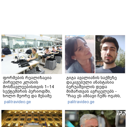
ფორმების რეალიზაცია
გიგა ავალიანის საქმეზე
პირველი კლასის
დაკავებული ანასტასია
მოსწავლეებისთვის 1–14
ბერუაშვილის დედა
სექტემბრის პერიოდში,
მიმართვას ავრცელებს -
ხოლო მეორე და მესამე
"რაც ეს ამბავი ჩემს ოჯახს,
ეტაპებზე...
ჩემს ანასტასიას გადახდა
palitravideo.ge
palitravideo.ge
თავს, მის მერე მე მე არ
ვარ"