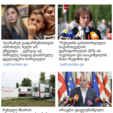
"ლაზარეს გადარჩენისთვის
"რუსეთმა განახორციელა
იბრძოლა, ხელს არ
საქართველოს
უშვებდა… ცურვაც იქ
ტერიტორიების 20%-ის
ისწავლე, სადაც დაასრულე
ოკუპაცია და სააკაშვილის,
ყველაფერი ხორციელი
მისი რეჟიმის და
ცხოვრებიდან" – რას წერს
"ნაცმოძრაობის" ღალატი
palitravideo.ge
palitravideo.ge
ხობში დაღუპული დედა-
ვერანაირად ვერ
შვილის ახლობელი?
გადაფარავს ამ
დანაშაულს" - ირაკლი
კობახიძე
რუსული მხარის
ირაკლი ფავლენიშვილი