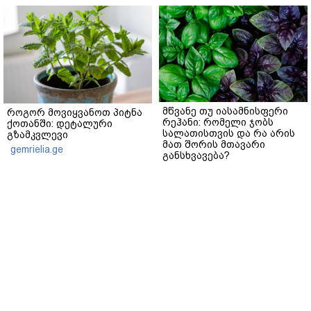
მწვანე თუ იასამნისფერი
როგორ მოვიყვანოთ პიტნა
რეჰანი: რომელი ჯობს
ქოთანში: დეტალური
სალათისთვის და რა არის
გზამკვლევი
მათ შორის მთავარი
gemrielia.ge
განსხვავება?
gemrielia.ge
sponsored by
ContentRoom