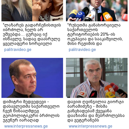
"ლაზარეს გადარჩენისთვის
"რუსეთმა განახორციელა
იბრძოლა, ხელს არ
საქართველოს
უშვებდა… ცურვაც იქ
ტერიტორიების 20%-ის
ისწავლე, სადაც დაასრულე
ოკუპაცია და სააკაშვილის,
ყველაფერი ხორციელი
მისი რეჟიმის და
ცხოვრებიდან" – რას წერს
"ნაცმოძრაობის" ღალატი
palitravideo.ge
palitravideo.ge
ხობში დაღუპული დედა-
ვერანაირად ვერ
შვილის ახლობელი?
გადაფარავს ამ
დანაშაულს" - ირაკლი
კობახიძე
დიმიტრი მედვედევი -
დავით ღვინჯილია გიორგი
დასავლეთმა საქართველო
ბარამიძეზე - მისმა
ჩვენ წინააღმდეგ
განცხადებამ ქვეყანა
გეოპოლიტიკური ბრძოლის
დააზიანა და მებრძოლებსა
უგუნურ იარაღად
და ვეტერანებს
გამოიყენა იმ მომენტში,
შეურაცხყოფა მიაყენა
www.interpressnews.ge
www.interpressnews.ge