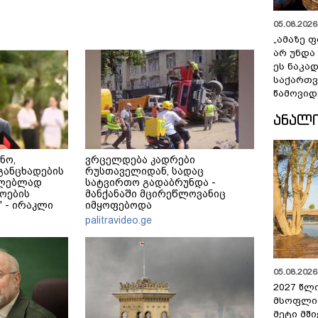
05.08.2026 
„ამაზე ფ
არ უნდა
ეს ნაკა
საქართ
წამოვიდ
ᲐᲜᲐᲚ
ნო,
ვრცელდება კადრები
განცხადების
რუსთაველიდან, სადაც
ცილებლად
სატვირთო გადაბრუნდა -
ოების
მანქანაში მცირეწლოვანიც
 - ირაკლი
იმყოფებოდა
palitravideo.ge
05.08.2026 
2027 წლ
მსოფლი
მეტი მშ