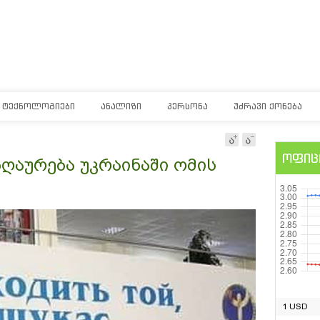
ᲢᲔᲥᲜᲝᲚᲝᲒᲘᲔᲑᲘ
ᲐᲜᲐᲚᲘᲖᲘ
ᲞᲔᲠᲡᲝᲜᲐ
ᲣᲫᲠᲐᲕᲘ ᲥᲝᲜᲔᲑᲐ
ოფიც
ღაურება უკრაინაში ომის
1 USD