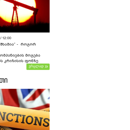
/ 12:00
 შხამია“ - როგორ
ომპანიების მოგება
ს კრიზისის ფონზე
ვრცლად
ᲔᲗᲘ