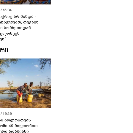
/ 15:04
იქრიც არ მინდა -
 დავუშვათ, თევზის
დი სომხეთიდან
ველოსკენ
ეს“
ᲘᲖᲘ
/ 19:29
ის ბოლოსთვის
ოში 49 მილიონით
იერი ადამიანი