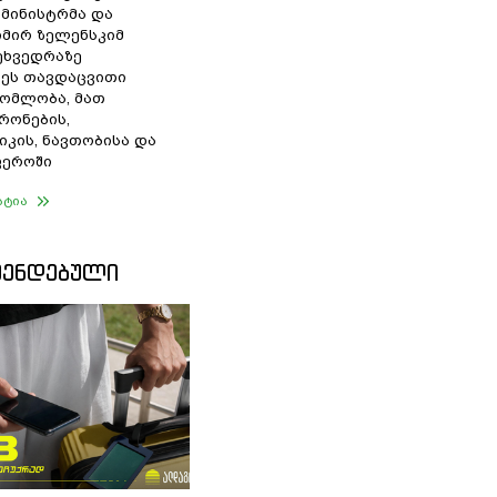
 მინისტრმა და
მირ ზელენსკიმ
შეხვედრაზე
ეს თავდაცვითი
ომლობა, მათ
რონების,
იკის, ნავთობისა და
ფეროში
ატია
ᲛᲔᲜᲓᲔᲑᲣᲚᲘ