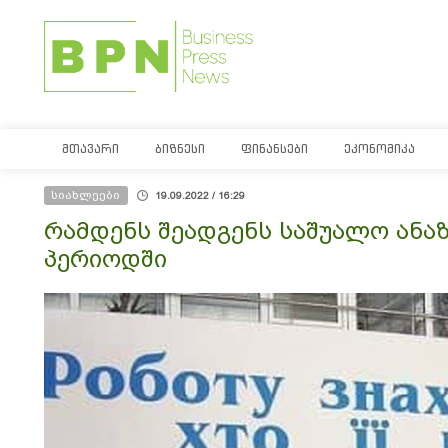
ᲛᲗᲐᲕᲐᲠᲘ
ᲑᲘᲖᲜᲔᲡᲘ
ᲤᲘᲜᲐᲜᲡᲔᲑᲘ
ᲔᲙᲝᲜᲝᲛᲘᲙᲐ
სიახლეები
19.09.2022 / 16:29
რამდენს შეადგენს საშუალო ანაზ
პერიოდში