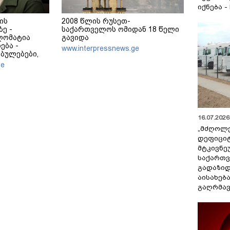
იქნება -
ის
2008 წლის რუსეთ-
ე -
საქართველოს ომიდან 18 წელი
ლომატია
გავიდა
ება -
www.interpressnews.ge
ბულებები,
ვჭირდება
ge
16.07.2026 
„მძღოლ
დეფიცი
მტკივნ
საქართ
გადაზიდ
აისახებ
გაღრმავ