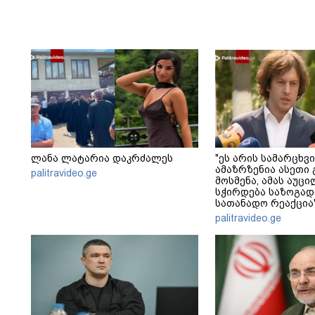
ლანა ლატარია დაკრძალეს
"ეს არის სამარცხვი
ამაზრზენია ასეთი 
palitravideo.ge
მოსმენა, ამას აუ
სჭირდება საზოგად
სათანადო რეაქცია"
კობახიძე
palitravideo.ge