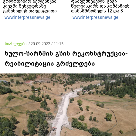
ვოლოდიმირ ზელენსკიმ
დამფუძნებელს, გივი
კიევში შეხვედრაზე
წულეისკირს და კომპანიის
განიხილეს თავდაცვითი
თანამშრომელს 12 და 8
თანამშრომლობა, მათ
წლით თავისუფლების
www.interpressnews.ge
www.interpressnews.ge
შორის დრონების,
აღკვეთა განუსაზღვრა -
ენერგეტიკის, ნავთობისა და
მსჯავრდადებულებს
გაზის სფეროში
დაზარალებულებისთვის
კომპენსაციის გადახდის
ვალდებულება დაეკისრათ
სიახლეები
/
20.09.2022 / 11:15
ხულო-ზარზმის გზის რეკონსტრუქცია-
რეაბილიტაცია გრძელდება