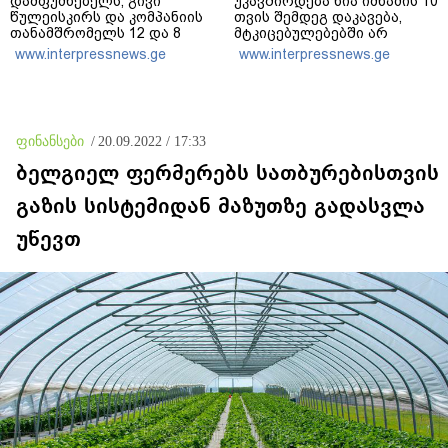
დამფუძნებელს, გივი
უკავშირდება ნია იმნაძის 10
წულეისკირს და კომპანიის
თვის შემდეგ დაკავება,
თანამშრომელს 12 და 8
მტკიცებულებებში არ
წლით თავისუფლების
ფიქსირდება „მეტადან“
www.interpressnews.ge
www.interpressnews.ge
აღკვეთა განუსაზღვრა -
გამოთხოვილი ინფორმაცია
მსჯავრდადებულებს
და შესაძლოა უწყებებზე
დაზარალებულებისთვის
საზოგადოებრივ წნეხს
კომპენსაციის გადახდის
ჰქონდეს ადგილი
ვალდებულება დაეკისრათ
ფინანსები
/
20.09.2022 / 17:33
ბელგიელ ფერმერებს სათბურებისთვის
გაზის სისტემიდან მაზუთზე გადასვლა
უწევთ