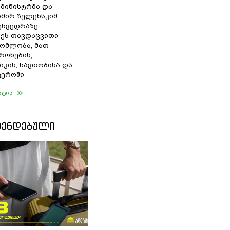
 მინისტრმა და
მირ ზელენსკიმ
შეხვედრაზე
ეს თავდაცვითი
ომლობა, მათ
რონების,
იკის, ნავთობისა და
ფეროში
ატია
ᲛᲔᲜᲓᲔᲑᲣᲚᲘ