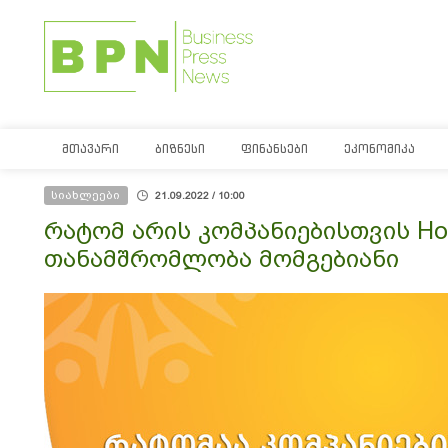
ᲛᲗᲐᲕᲐᲠᲘ
ᲑᲘᲖᲜᲔᲡᲘ
ᲤᲘᲜᲐᲜᲡᲔᲑᲘ
ᲔᲙᲝᲜᲝᲛᲘᲙᲐ
სიახლეები
21.09.2022 / 10:00
რატომ არის კომპანიებისთვის Hot
თანამშრომლობა მომგებიანი