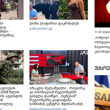
ბი
ლანა ლატარია დაკრძალეს
დაც
palitravideo.ge
ნდა -
11.07.2026 
ლოვანიც
„საწვავი
იზრდება
ნავთობკ
კლიმატი
ᲣᲪᲮᲝ
გადოების
ირაკლი მელაშვილი - როგორც
2008 წლის
კი ოპოზიციამ რეგიონებში
ოს აგვისტოს
გასვლა დაიწყო, „ოცნებამ“
ან
რეგიონებზე გადაიტანა
თობლივ
სიმძიმის ცენტრი, მდინარაძეს
ელებენ
პოლიტიკური ფუნქცია ექნება:
ge
www.interpressnews.ge