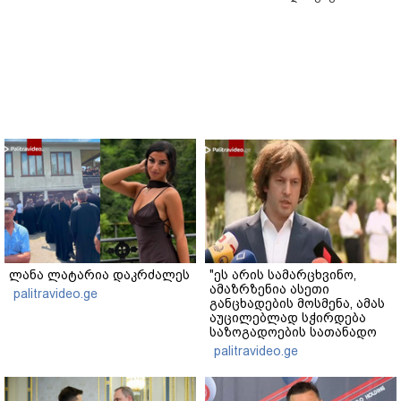
ლანა ლატარია დაკრძალეს
"ეს არის სამარცხვინო,
ამაზრზენია ასეთი
palitravideo.ge
განცხადების მოსმენა, ამას
აუცილებლად სჭირდება
საზოგადოების სათანადო
რეაქცია" - ირაკლი
palitravideo.ge
კობახიძე