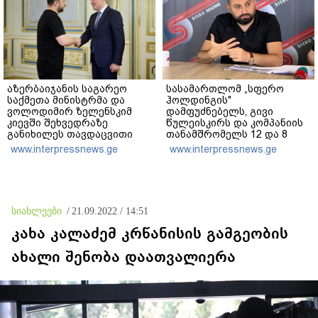
აზერბაიჯანის საგარეო
სასამართლომ „სფერო
საქმეთა მინისტრმა და
ჰოლდინგის"
ვოლოდიმირ ზელენსკიმ
დამფუძნებელს, გივი
კიევში შეხვედრაზე
წულეისკირს და კომპანიის
განიხილეს თავდაცვითი
თანამშრომელს 12 და 8
თანამშრომლობა, მათ
წლით თავისუფლების
www.interpressnews.ge
www.interpressnews.ge
შორის დრონების,
აღკვეთა განუსაზღვრა -
ენერგეტიკის, ნავთობისა და
მსჯავრდადებულებს
გაზის სფეროში
დაზარალებულებისთვის
კომპენსაციის გადახდის
ვალდებულება დაეკისრათ
სიახლეები
/
21.09.2022 / 14:51
კახა კალაძემ კრწანისის გამგეობის
ახალი შენობა დაათვალიერა