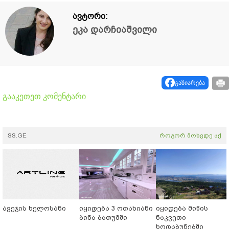
ავტორი:
ეკა დარჩიაშვილი
გაზიარება
გააკეთეთ კომენტარი
SS.GE
როგორ მოხვდე აქ
ავეჯის ხელოსანი
იყიდება 3 ოთახიანი
იყიდება მიწის
ბინა ბათუმში
ნაკვეთი
ხოდაბუნებში