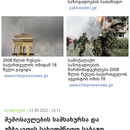
საზოგადოების სათანადო
რეაქცია" - ირაკლი
palitravideo.ge
კობახიძე
2008 წლის რუსეთ-
სამოქალაქო
საქართველოს ომიდან 18
საზოგადოების
წელი გავიდა
წარმომადგენლები 2008
წლის რუსეთ-საქართველოს
www.interpressnews.ge
აგვისტოს ომის 18
წლისთავთან
www.interpressnews.ge
დაკავშირებით ერთობლივ
განცხადებას ავრცელებენ
სიახლეები
/
21.09.2022 / 16:11
შემოსავლების სამსახურსა და
უზბეკეთის სახელმწიფო საბაჟო