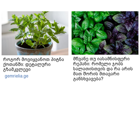
მწვანე თუ იასამნისფერი
როგორ მოვიყვანოთ პიტნა
რეჰანი: რომელი ჯობს
ქოთანში: დეტალური
სალათისთვის და რა არის
გზამკვლევი
მათ შორის მთავარი
gemrielia.ge
განსხვავება?
gemrielia.ge
sponsored by
ContentRoom