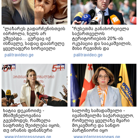
"ლაზარეს გადარჩენისთვის
"რუსეთმა განახორციელა
იბრძოლა, ხელს არ
საქართველოს
უშვებდა… ცურვაც იქ
ტერიტორიების 20%-ის
ისწავლე, სადაც დაასრულე
ოკუპაცია და სააკაშვილის,
ყველაფერი ხორციელი
მისი რეჟიმის და
ცხოვრებიდან" – რას წერს
"ნაცმოძრაობის" ღალატი
palitravideo.ge
palitravideo.ge
ხობში დაღუპული დედა-
ვერანაირად ვერ
შვილის ახლობელი?
გადაფარავს ამ
დანაშაულს" - ირაკლი
კობახიძე
ხატია დეკანოიძე -
სალომე სამადაშვილი -
მნიშვნელოვანია
ივანიშვილმა საქართველო,
გვესმოდეს, რამხელა
რომელიც ყველაზე მყარი
საფრთხე შეიძლება იყოს,
მოკავშირე და სანდო
თუ ირანის ფინანსური
პარტნიორი იყო
ინსტიტუტები რაიმე სახით
დასავლეთისთვის
www.interpressnews.ge
www.interpressnews.ge