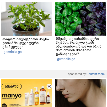
მწვანე თუ იასამნისფერი
როგორ მოვიყვანოთ პიტნა
რეჰანი: რომელი ჯობს
ქოთანში: დეტალური
სალათისთვის და რა არის
გზამკვლევი
მათ შორის მთავარი
gemrielia.ge
განსხვავება?
gemrielia.ge
sponsored by
ContentRoom