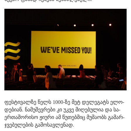
ფეს­ტი­ვალ­ზე წელს 1000-ზე მეტ დე­ლე­გატს ელო­
დე­ბი­ან. ნა­მუ­შევ­რე­ბი კი უკვე მი­ღე­ბუ­ლია და სა­
ერ­თა­შო­რი­სო ჟი­უ­რი ამ წუ­თებ­შიც მუ­შა­ობს გა­მარ­
ჯვე­ბუ­ლე­ბის გა­მო­სავ­ლე­ნად.