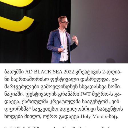
ბა­თუმ­ში AD BLACK SEA 2022 კრე­ა­ტი­ვის 2-დღი­ა­
ნი სა­ერ­თა­შო­რი­სო ფეს­ტი­ვა­ლი დას­რულ­და. გა­
მარ­ჯვე­ბუ­ლე­ბი გა­მოვ­ლინ­დნენ სხვა­დას­ხვა ნო­მი­
ნა­ცი­ა­ში. ფეს­ტი­ვა­ლის გრანპ­რი JWT მეტ­რო-ს გა­
და­ე­ცა, ქარ­თულ­მა კრე­ა­ტი­ულ­მა სა­ა­გენ­ტომ „ვინ­
დფორ­სმა“ სა­უ­კე­თე­სო ად­გი­ლობ­რი­ვი სა­ა­გენ­ტოს
წო­დე­ბა მი­ი­ღო, ოქრო გა­და­ე­ცა Holy Motors-საც.