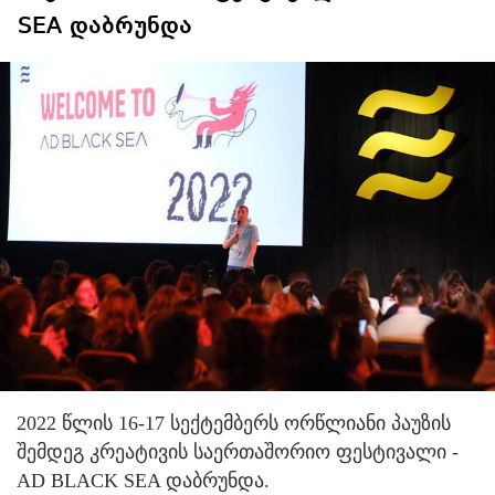
SEA დაბრუნდა
2022 წლის 16-17 სექ­ტემ­ბერს ორ­წლი­ა­ნი პა­უ­ზის
შემ­დეგ კრე­ა­ტი­ვის სა­ერ­თა­შო­რიო ფეს­ტი­ვა­ლი -
AD BLACK SEA დაბ­რუნ­და.