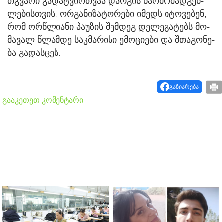
თგვა­რი გა­დატ­ვირ­თვაა დარ­გის წარ­მო­მად­გენ­
ლე­ბის­თვის. ორ­გა­ნი­ზა­ტო­რე­ბი იმედს იტო­ვე­ბენ,
რომ ორ­წლი­ანი პა­უ­ზის შემ­დეგ დე­ლე­გა­ტებს მო­
მა­ვალ წლამ­დე საკ­მა­რი­სი ემო­ცი­ე­ბი და შთა­გო­ნე­
ბა გა­დას­ცეს.
გაზიარება
გააკეთეთ კომენტარი