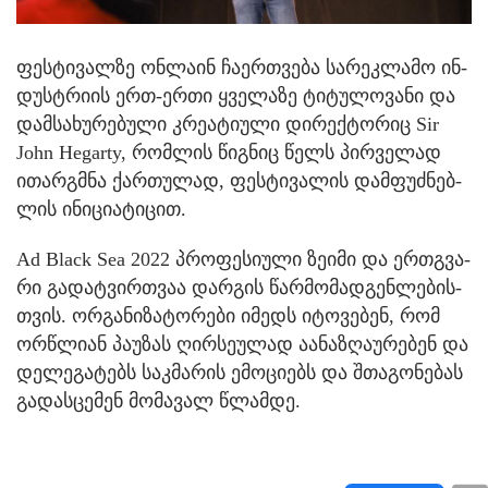
ფეს­ტი­ვალ­ზე ონ­ლა­ინ ჩა­ერ­თვე­ბა სა­რეკ­ლა­მო ინ­
დუსტრი­ის ერთ-ერთი ყვე­ლა­ზე ტი­ტუ­ლო­ვა­ნი და
დამ­სა­ხუ­რე­ბუ­ლი კრე­ა­ტი­უ­ლი დი­რექ­ტო­რიც Sir
John Hegarty, რომ­ლის წიგ­ნიც წელს პირ­ვე­ლად
ითარ­გმნა ქარ­თუ­ლად, ფეს­ტი­ვა­ლის დამ­ფუძ­ნებ­
ლის ინი­ცი­ა­ტი­ცით.
Ad Black Sea 2022 პრო­ფე­სი­უ­ლი ზე­ი­მი და ერ­თგვა­
რი გა­დატ­ვირ­თვაა დარ­გის წარ­მო­მად­გენ­ლე­ბის­
თვის. ორ­გა­ნი­ზა­ტო­რე­ბი იმედს იტო­ვე­ბენ, რომ
ორ­წლი­ან პა­უ­ზას ღირ­სე­უ­ლად აა­ნა­ზღა­უ­რე­ბენ და
დე­ლე­გა­ტებს საკ­მა­რის ემო­ცი­ებს და შთა­გო­ნე­ბას
გა­დას­ცე­მენ მო­მა­ვალ წლამ­დე.