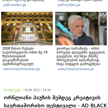
ეტაპებზე...
ჩემს ანასტასიას გადახდა
palitravideo.ge
palitravideo.ge
თავს, მის მერე მე მე არ
ვარ"
2008 წლის რუსეთ-
გიორგი ბარამიძე - ომის
საქართველოს ომის მე-18
პირველ დღეებში, ტყვეების
წლისთავთან
გაცვლის, თუ სხვა მძიმე
დაკავშირებით
პროცესების აღსაწერად,
ადმინისტრაციულ
სხვა სიტყვის გამოყენება
შენობებზე სახელმწიფო
აჯობებდა - არასდროს
www.interpressnews.ge
www.interpressnews.ge
დროშები დაეშვა
მითქვამს, რომ ჩვენები
ხელებაწეულს ან
დატყვევებულს
"ხვრეტდნენ", ეგ არასდროს
მინახავს და არც რაიმე
სიახლეები
/
16.09.2022 / 14:39
ფაქტი ვიცი
ორწლიანი პაუზის შემდეგ კრეატივის
საერთაშორისო ფესტივალი - AD BLACK