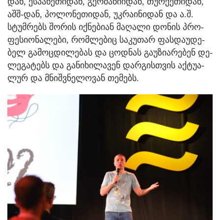
დან, ეს­პა­ნე­თი­დან, გერ­მა­ნი­ი­დან, თურ­ქე­თი­დან,
აშშ-დან, პო­ლო­ნე­თი­დან, უკ­რა­ი­ნი­დან და ა.შ.
სტუმ­რებს შო­რის იქ­ნე­ბი­ან მა­ღა­ლი დო­ნის პრო­
ფე­სი­ო­ნა­ლე­ბი, რომ­ლე­ბიც სა­კუ­თარ ფას­და­უ­დე­
ბელ გა­მოც­დი­ლე­ბას და ცოდ­ნას გა­უ­ზი­ა­რე­ბენ დე­
ლე­გა­ტებს და გა­ნი­ხი­ლა­ვენ დარ­გის­თვის აქ­ტუ­ა­
ლურ და მნიშ­ვნე­ლო­ვან თე­მებს.