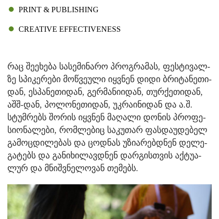
PRINT & PUBLISHING
CREATIVE EFFECTIVENESS
რაც შე­ე­ხე­ბა სა­სე­მი­ნა­რო პროგ­რა­მას, ფეს­ტი­ვალ­
ზე სპი­კე­რე­ბი მოწ­ვე­უ­ლი იყ­ვნენ დიდი ბრი­ტა­ნე­თი­
დან, ეს­პა­ნე­თი­დან, გერ­მა­ნი­ი­დან, თურ­ქე­თი­დან,
აშშ-დან, პო­ლო­ნე­თი­დან, უკ­რა­ი­ნი­დან და ა.შ.
სტუმ­რებს შო­რის იყ­ვნენ მა­ღა­ლი დო­ნის პრო­ფე­
სი­ო­ნა­ლე­ბი, რომ­ლე­ბიც სა­კუ­თარ ფას­და­უ­დე­ბელ
გა­მოც­დი­ლე­ბას და ცოდ­ნას უზი­ა­რებ­დნენ დე­ლე­
გა­ტებს და გა­ნი­ხი­ლავ­დნენ დარ­გის­თვის აქ­ტუ­ა­
ლურ და მნიშ­ვნე­ლო­ვან თე­მებს.