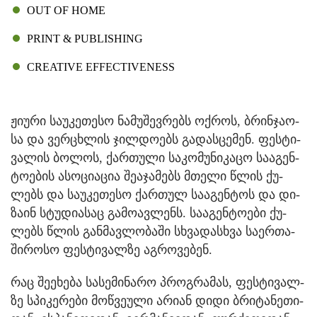
OUT OF HOME
PRINT & PUBLISHING
CREATIVE EFFECTIVENESS
ჟი­უ­რი სა­უ­კე­თე­სო ნა­მუ­შევ­რებს ოქ­როს, ბრინ­ჯა­ო­
სა და ვერ­ცხლის ჯილ­დო­ებს გა­დას­ცე­მენ. ფეს­ტი­
ვა­ლის ბო­ლოს, ქარ­თუ­ლი სა­კო­მუ­ნი­კა­ცო სა­ა­გენ­
ტო­ე­ბის ასო­ცი­ა­ცია შე­ა­ჯა­მებს მთე­ლი წლის ქუ­
ლებს და სა­უ­კე­თე­სო ქარ­თულ სა­ა­გენ­ტოს და დი­
ზა­ინ სტუ­დი­ა­საც გა­მო­ავ­ლენს. სა­ა­გენ­ტო­ე­ბი ქუ­
ლებს წლის გან­მავ­ლო­ბა­ში სხვა­დას­ხვა სა­ერ­თა­
ში­რო­სო ფეს­ტი­ვალ­ზე აგ­რო­ვე­ბენ.
რაც შე­ე­ხე­ბა სა­სე­მი­ნა­რო პროგ­რა­მას, ფეს­ტი­ვალ­
ზე სპი­კე­რე­ბი მოწ­ვე­უ­ლი არი­ან დიდი ბრი­ტა­ნე­თი­