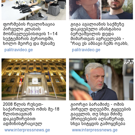
ფორმების რეალიზაცია
გიგა ავალიანის საქმეზე
პირველი კლასის
დაკავებული ანასტასია
მოსწავლეებისთვის 1–14
ბერუაშვილის დედა
სექტემბრის პერიოდში,
მიმართვას ავრცელებს -
ხოლო მეორე და მესამე
"რაც ეს ამბავი ჩემს ოჯახს,
ეტაპებზე...
ჩემს ანასტასიას გადახდა
palitravideo.ge
palitravideo.ge
თავს, მის მერე მე მე არ
ვარ"
2008 წლის რუსეთ-
გიორგი ბარამიძე - ომის
საქართველოს ომის მე-18
პირველ დღეებში, ტყვეების
წლისთავთან
გაცვლის, თუ სხვა მძიმე
დაკავშირებით
პროცესების აღსაწერად,
ადმინისტრაციულ
სხვა სიტყვის გამოყენება
შენობებზე სახელმწიფო
აჯობებდა - არასდროს
www.interpressnews.ge
www.interpressnews.ge
დროშები დაეშვა
მითქვამს, რომ ჩვენები