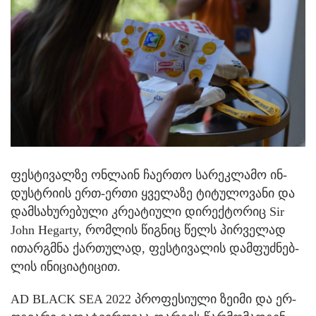
ფეს­ტი­ვალ­ზე ონ­ლა­ინ ჩა­ერ­თო სა­რეკ­ლა­მო ინ­
დუსტრი­ის ერთ-ერთი ყვე­ლა­ზე ტი­ტუ­ლო­ვა­ნი და
დამ­სა­ხუ­რე­ბუ­ლი კრე­ა­ტი­უ­ლი დი­რექ­ტო­რიც Sir
John Hegarty, რომ­ლის წიგ­ნიც წელს პირ­ვე­ლად
ითარ­გმნა ქარ­თუ­ლად, ფეს­ტი­ვა­ლის დამ­ფუძ­ნებ­
ლის ინი­ცი­ა­ტი­ცით.
AD BLACK SEA 2022 პრო­ფე­სი­უ­ლი ზე­ი­მი და ერ­