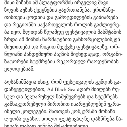
მისი მი­ზა­ნი ამ პლატ­ფორ­მის ირ­გვლივ შავი
ზღვის აუ­ზის ქვეყ­ნე­ბის გა­ერ­თი­ა­ნე­ბა, ერ­თმა­ნე­
თის­თვის ცოდ­ნის და გა­მოც­დი­ლე­ბის გა­ზი­ა­რე­ბა
და რე­გი­ონ­ში სა­ქარ­თვე­ლოს რო­ლის გაძ­ლი­ე­რე­
ბა იყო. წლი­დან წლამ­დე ფეს­ტი­ვა­ლის მას­შტა­ბის
ზრდა ამ მიზ­ნის წარ­მა­ტე­ბით გან­ხორ­ცი­ლე­ბის­კენ
მი­უ­თი­თებს და რი­გით მე­ექ­ვსე ფეს­ტი­ვალ­ზე, ორ­
წლი­ა­ნი პან­დე­მი­უ­რი პა­უ­ზის მი­უ­ხე­და­ვად, ორ­გა­ნი­
ზა­ტო­რე­ბი სტუმ­რე­ბის რე­კორ­დულ რა­ო­დე­ნო­ბას
ელო­დე­ბი­ან.
აღ­სა­ნიშ­ნა­ვია ისიც, რომ ფეს­ტი­ვა­ლის გუნ­დის გა­
და­წყვე­ტი­ლე­ბით, Ad Black Sea აღარ მი­ი­ღებს რუ­
სულ და ბე­ლა­რუ­სულ ნა­მუ­შევ­რებს და სტუმ­რებს.
გან­სა­კუთ­რე­ბუ­ლი პი­რო­ბით ისარ­გებ­ლე­ბენ უკ­რა­
ი­ნე­ლი კო­ლე­გე­ბი. მათ­თვის კონ­კურ­სში მო­ნა­წი­
ლე­ო­ბა უფა­სო, ხოლო ფეს­ტი­ვალ­ზე დას­წრე­ბა ნა­
ხე­ვარ ფა­სად იქ­ნე­ბა შე­საძ­ლე­ბე­ლი.