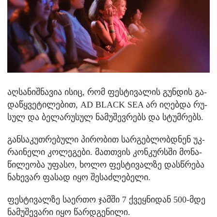
აღ­სა­ნიშ­ნა­ვია ისიც, რომ ფეს­ტი­ვა­ლის გუნ­დის გა­
და­წყვე­ტი­ლე­ბით, AD BLACK SEA არ იღებ­და რუ­
სულ და ბე­ლა­რუ­სულ ნა­მუ­შევ­რებს და სტუმ­რებს.
გან­სა­კუთ­რე­ბუ­ლი პი­რო­ბით სარ­გებ­ლობ­დნენ უკ­
რა­ი­ნე­ლი კო­ლე­გე­ბი. მათ­თვის კონ­კურ­სში მო­ნა­
წი­ლე­ო­ბა უფა­სო, ხოლო ფეს­ტი­ვალ­ზე დას­წრე­ბა
ნა­ხე­ვარ ფა­სად იყო შე­საძ­ლე­ბე­ლი.
ფეს­ტი­ვალ­ზე სა­ერ­თო ჯამ­ში 7 ქვეყ­ნი­დან 500-მდე
ნა­მუ­შე­ვა­რი იყო წარ­დგე­ნი­ლი.