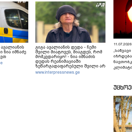
11.07.2026 
 ავალიანის
გიგა ავალიანის დედა - ჩემი
„საწვავი
ი ნია იმნაძე
შვილი მიატოვეს, მიაგდეს, რომ
იზრდება
ავთ
მომკვდარიყო! - ნია იმნაძის
დედას რეანიმაციაში
ნავთობკ
ge
ზეწარგადაფარებული შვილი არ
კლიმატი
უნახავს - ჩემი აზრით, ანასტასია
www.interpressnews.ge
ბერუაშვილსაც დაიჭერენ
ᲣᲪᲮᲝ