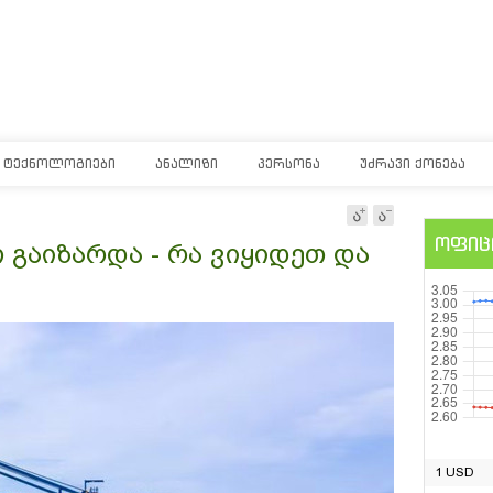
ᲢᲔᲥᲜᲝᲚᲝᲒᲘᲔᲑᲘ
ᲐᲜᲐᲚᲘᲖᲘ
ᲞᲔᲠᲡᲝᲜᲐ
ᲣᲫᲠᲐᲕᲘ ᲥᲝᲜᲔᲑᲐ
ოფიც
 გაიზარდა - რა ვიყიდეთ და
1 USD