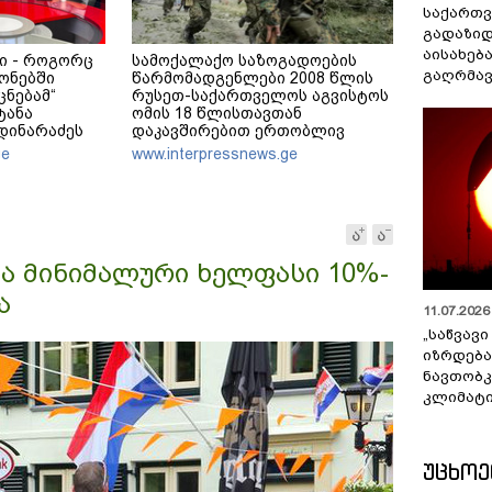
საქართ
გადაზიდ
აისახებ
ი - როგორც
სამოქალაქო საზოგადოების
გაღრმავ
ონებში
წარმომადგენლები 2008 წლის
ცნებამ“
რუსეთ-საქართველოს აგვისტოს
ტანა
ომის 18 წლისთავთან
მდინარაძეს
დაკავშირებით ერთობლივ
ა ექნება:
განცხადებას ავრცელებენ
ge
www.interpressnews.ge
ოამზადოს
 ამოცანაა,
უნველყოფა
აქსად
ა მინიმალური ხელფასი 10%-
ა
11.07.2026 
„საწვავი
იზრდება
ნავთობკ
კლიმატი
ᲣᲪᲮᲝ