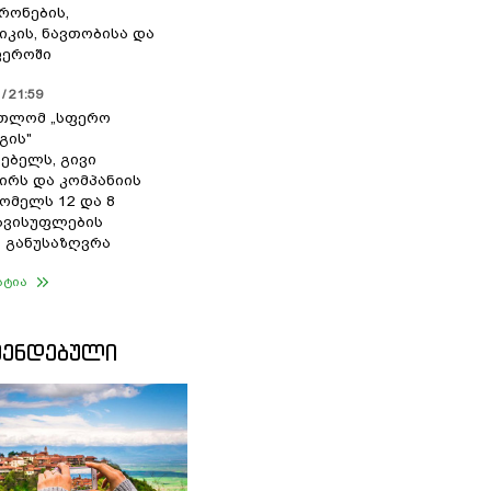
რონების,
იკის, ნავთობისა და
ფეროში
/ 21:59
რთლომ „სფერო
გის"
ებელს, გივი
ირს და კომპანიის
ომელს 12 და 8
ავისუფლების
 განუსაზღვრა
ატია
ᲛᲔᲜᲓᲔᲑᲣᲚᲘ