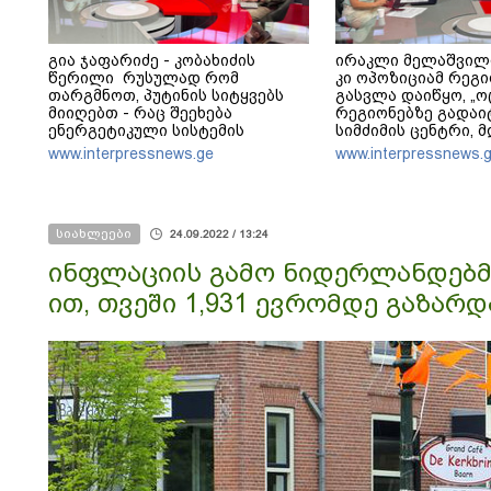
გია ჯაფარიძე - კობახიძის
ირაკლი მელაშვილ
წერილი რუსულად რომ
კი ოპოზიციამ რეგი
თარგმნოთ, პუტინის სიტყვებს
გასვლა დაიწყო, „ო
მიიღებთ - რაც შეეხება
რეგიონებზე გადაი
ენერგეტიკული სისტემის
სიმძიმის ცენტრი, 
პრობლემას, ნამდვილად
პოლიტიკური ფუნქცი
www.interpressnews.ge
www.interpressnews.
ვაპირებ მოვიმარაგო არა
არჩევნებისთვის მ
მხოლოდ სანთლები, არამედ
საქართველო - მათი
აღვადგინო ხაზის ტელეფონიც
მაქსიმალური უზრ
ოპოზიციის დასაქს
სიახლეები
24.09.2022 / 13:24
ინფლაციის გამო ნიდერლანდებმ
ით, თვეში 1,931 ევრომდე გაზარდ