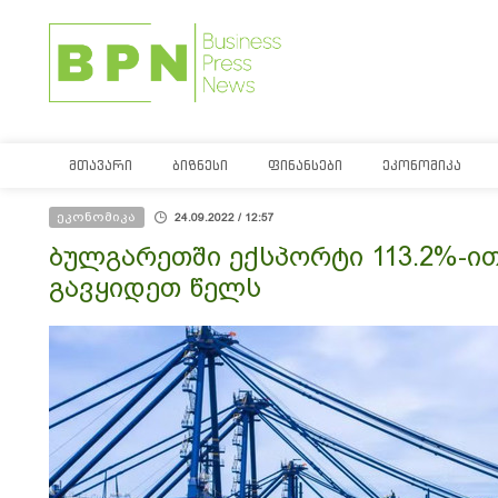
ᲛᲗᲐᲕᲐᲠᲘ
ᲑᲘᲖᲜᲔᲡᲘ
ᲤᲘᲜᲐᲜᲡᲔᲑᲘ
ᲔᲙᲝᲜᲝᲛᲘᲙᲐ
ეკონომიკა
24.09.2022 / 12:57
ბულგარეთში ექსპორტი 113.2%-ით
გავყიდეთ წელს