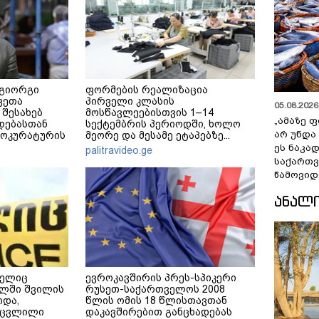
 გიორგი
ფორმების რეალიზაცია
ვეთა
პირველი კლასის
05.08.2026 
 შესახებ
მოსწავლეებისთვის 1–14
„ამაზე ფ
დებასთან
სექტემბრის პერიოდში, ხოლო
არ უნდა
როკურატურის
მეორე და მესამე ეტაპებზე...
ეს ნაკა
palitravideo.ge
საქართ
წამოვიდ
ᲐᲜᲐᲚ
მელიც
ევროკავშირის პრეს-სპიკერი
ალში შვილის
რუსეთ-საქართველოს 2008
იდა,
წლის ომის 18 წლისთავთან
აცვლილი
დაკავშირებით განცხადებას