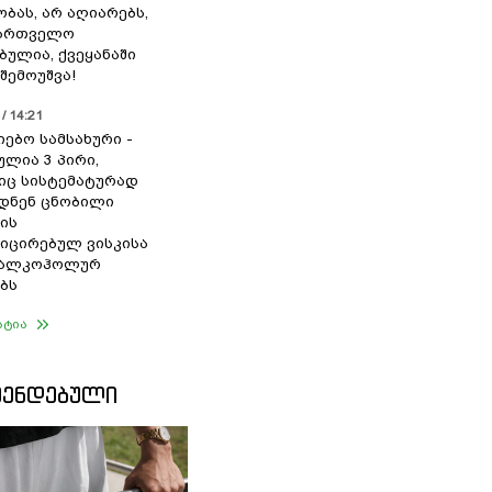
ბას, არ აღიარებს,
ქართველო
ბულია, ქვეყანაში
შემოუშვა!
/ 14:21
იებო სამსახური -
ულია 3 პირი,
ც სისტემატურად
დნენ ცნობილი
ის
ცირებულ ვისკისა
ა ალკოჰოლურ
ბს
ატია
ᲛᲔᲜᲓᲔᲑᲣᲚᲘ