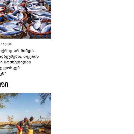
/ 15:04
იქრიც არ მინდა -
 დავუშვათ, თევზის
დი სომხეთიდან
ველოსკენ
ეს“
ᲘᲖᲘ