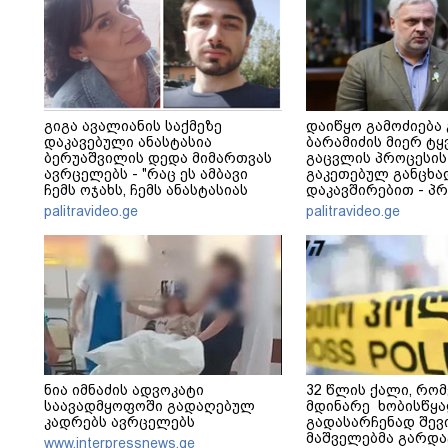
გიგა ავალიანის საქმეზე
დაიწყო გამოძიება
დაკავებული ანასტასია
ბარამიძის მიერ ტყ
ბერუაშვილის დედა მიმართვას
გაცვლის პროცესის
ავრცელებს - "რაც ეს ამბავი
გაკეთებულ განცხა
ჩემს ოჯახს, ჩემს ანასტასიას
დაკავშირებით - პ
გადახდა თავს, მის მერე მე მე
განცხადება
palitravideo.ge
palitravideo.ge
არ ვარ"
ნია იმნაძის ადვოკატი
32 წლის ქალი, რო
საავადმყოფოში გადაღებულ
მდინარე ხობისწყ
კადრებს ავრცელებს
გადასარჩენად შევ
მაშველებმა გარდ
www.interpressnews.ge