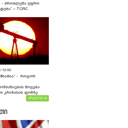
ა - პრობლემა უფრო
დება“ – TCRC
/ 12:00
 შხამია“ - როგორ
ომპანიების მოგება
ს კრიზისის ფონზე
ვრცლად
ᲔᲗᲘ