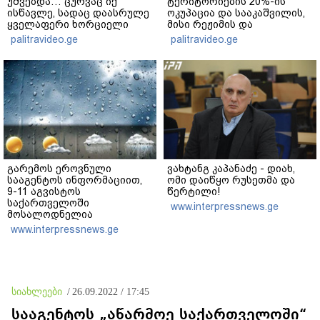
უშვებდა… ცურვაც იქ
ტერიტორიების 20%-ის
ისწავლე, სადაც დაასრულე
ოკუპაცია და სააკაშვილის,
ყველაფერი ხორციელი
მისი რეჟიმის და
ცხოვრებიდან" – რას წერს
"ნაცმოძრაობის" ღალატი
palitravideo.ge
palitravideo.ge
ხობში დაღუპული დედა-
ვერანაირად ვერ
შვილის ახლობელი?
გადაფარავს ამ
დანაშაულს" - ირაკლი
კობახიძე
გარემოს ეროვნული
ვახტანგ კაპანაძე - დიახ,
სააგენტოს ინფორმაციით,
ომი დაიწყო რუსეთმა და
9-11 აგვისტოს
წერტილი!
საქართველოში
www.interpressnews.ge
მოსალოდნელია
დროგამოშვებით წვიმა
www.interpressnews.ge
სიახლეები
/
26.09.2022 / 17:45
სააგენტოს „აწარმოე საქართველოში“