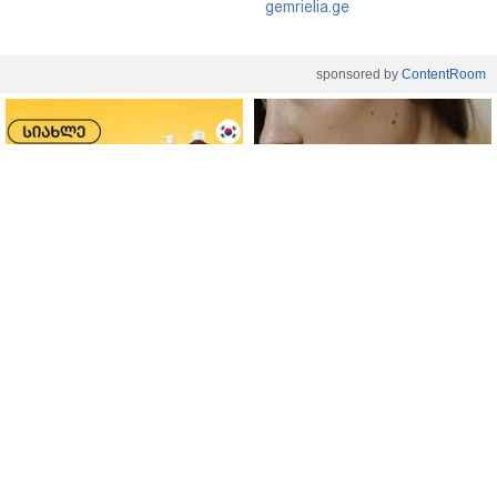
gemrielia.ge
sponsored by
ContentRoom
ფერმენტირებული
როდის არის ხალი საშიში
ინგრედიენტები კანის
და როგორია მისი
მოვლაში - კორეული
მოშორების მარტივი და
ინოვაციური ბრენდი Manyo
უსაფრთხო გზები
საქართველოშია