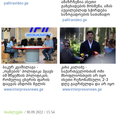
ამაზრზენია ასეთი
palitravideo.ge
განცხადების მოსმენა, ამას
აუცილებლად სჭირდება
საზოგადოების სათანადო
რეაქცია" - ირაკლი
palitravideo.ge
კობახიძე
ბაკურ კვაშილავა -
კახა კალაძე -
„ოცნების“ პოლიტიკა ჰგავს
საქართველოსთან ომი
იმ მწყემსის პოლიტიკას,
მსოფლიოსთვის არ იყო
რომელიც ცხვრის ფარის
ისეთი რეზონანსული, 2-3
დაცვას ანდობს მგლის
დღე გაგრძელდა და არ იყო
კეთილ ნებას, მისი
საკმარისი, რომ რუსეთისა
www.interpressnews.ge
www.interpressnews.ge
“მშვიდობა” არის მათრახის
და რუსი ხალხის
ქვეშ მშვიდობა - 2008 წელს
წინააღმდეგ აეგორებინათ
„ოცნება“ რომ ყოფილიყო,
ის კამპანია, რასაც დღეს
თბილისს აიღებდნენ!
ვხედავთ
სიახლეები
/
30.09.2022 / 15:54