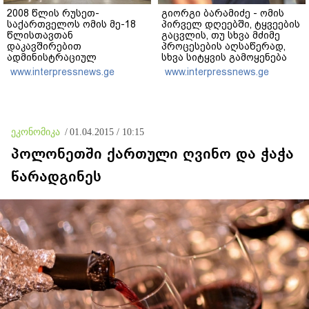
2008 წლის რუსეთ-
გიორგი ბარამიძე - ომის
საქართველოს ომის მე-18
პირველ დღეებში, ტყვეების
წლისთავთან
გაცვლის, თუ სხვა მძიმე
დაკავშირებით
პროცესების აღსაწერად,
ადმინისტრაციულ
სხვა სიტყვის გამოყენება
შენობებზე სახელმწიფო
აჯობებდა - არასდროს
www.interpressnews.ge
www.interpressnews.ge
დროშები დაეშვა
მითქვამს, რომ ჩვენები
ხელებაწეულს ან
დატყვევებულს
"ხვრეტდნენ", ეგ არასდროს
მინახავს და არც რაიმე
ეკონომიკა
/
01.04.2015 / 10:15
ფაქტი ვიცი
პოლონეთში ქართული ღვინო და ჭაჭა
წარადგინეს