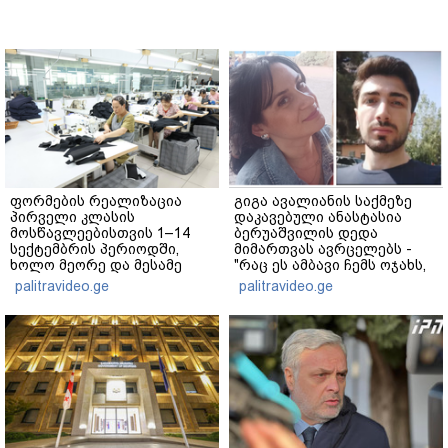
ფორმების რეალიზაცია
გიგა ავალიანის საქმეზე
პირველი კლასის
დაკავებული ანასტასია
მოსწავლეებისთვის 1–14
ბერუაშვილის დედა
სექტემბრის პერიოდში,
მიმართვას ავრცელებს -
ხოლო მეორე და მესამე
"რაც ეს ამბავი ჩემს ოჯახს,
ეტაპებზე...
ჩემს ანასტასიას გადახდა
palitravideo.ge
palitravideo.ge
თავს, მის მერე მე მე არ
ვარ"