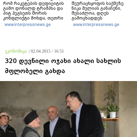
რომ რაკეტების დეფიციტის
შეურაცხყოფის საქმეზე
გამო დონალდ ტრამპსა და
ნიკა მელიას განაჩენი,
პიტ ჰეგსეთს შორის
შესაძლოა, დღეს
კონფლიქტი მოხდა, თეთრი
გამოცხადდეს
სახლის პრესსპიკერმა კი
www.interpressnews.ge
www.interpressnews.ge
აღნიშნულ ინფორმაციას
„100%-ით ფეიკ ნიუსი“
უწოდა
ეკონომიკა
/
02.04.2015 / 16:51
320 დევნილი ოჯახი ახალი სახლის
მფლობელი გახდა