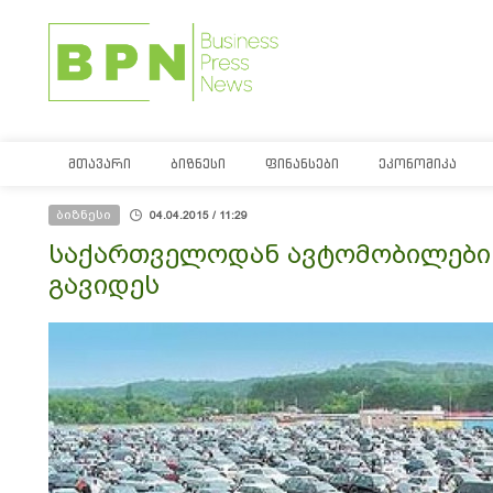
ᲛᲗᲐᲕᲐᲠᲘ
ᲑᲘᲖᲜᲔᲡᲘ
ᲤᲘᲜᲐᲜᲡᲔᲑᲘ
ᲔᲙᲝᲜᲝᲛᲘᲙᲐ
ბიზნესი
04.04.2015 / 11:29
საქართველოდან ავტომობილები
გავიდეს