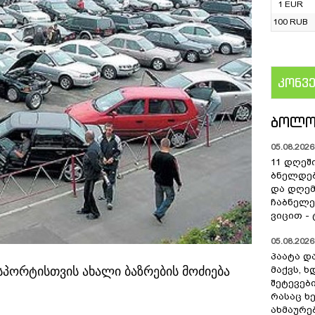
1 EUR
100 RUB
კონვ
US
ᲑᲝᲚᲝ
05.08.2026 
11 დღეშ
ბნელდებ
და დღე
ჩაბნელე
ვიცით -
05.08.2026 
პაატა და
პორტისთვის ახალი ბაზრების მოძიება
მაქვს, 
შეტევებ
რასაც ხ
ახმაურე