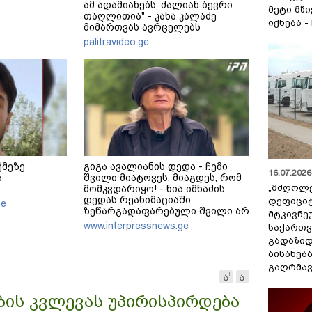
ამ ადამიანებს, ძალიან ბევრი
მეტი მშ
თაღლითია" - კახა კალაძე
იქნება -
მიმართვას ავრცელებს
palitravideo.ge
ქმეზე
გიგა ავალიანის დედა - ჩემი
16.07.2026 
ა
შვილი მიატოვეს, მიაგდეს, რომ
„მძღოლ
მომკვდარიყო! - ნია იმნაძის
დედას რეანიმაციაში
დეფიცი
ge
ზეწარგადაფარებული შვილი არ
მტკივნ
უნახავს - ჩემი აზრით, ანასტასია
www.interpressnews.ge
საქართ
ბერუაშვილსაც დაიჭერენ
გადაზიდ
აისახებ
გაღრმავ
ბის კვლევას უპირისპირდება