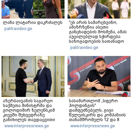
ლანა ლატარია დაკრძალეს
"ეს არის სამარცხვინო,
ამაზრზენია ასეთი
palitravideo.ge
განცხადების მოსმენა, ამას
აუცილებლად სჭირდება
საზოგადოების სათანადო
რეაქცია" - ირაკლი
palitravideo.ge
კობახიძე
აზერბაიჯანის საგარეო
სასამართლომ „სფერო
საქმეთა მინისტრმა და
ჰოლდინგის"
ვოლოდიმირ ზელენსკიმ
დამფუძნებელს, გივი
კიევში შეხვედრაზე
წულეისკირს და კომპანიის
განიხილეს თავდაცვითი
თანამშრომელს 12 და 8
თანამშრომლობა, მათ
წლით თავისუფლების
www.interpressnews.ge
www.interpressnews.ge
შორის დრონების,
აღკვეთა განუსაზღვრა -