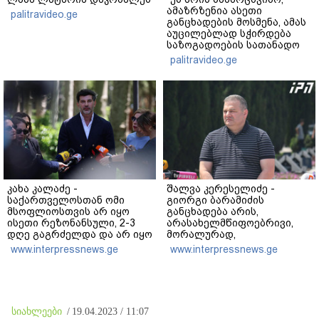
ამაზრზენია ასეთი
palitravideo.ge
განცხადების მოსმენა, ამას
აუცილებლად სჭირდება
საზოგადოების სათანადო
რეაქცია" - ირაკლი
palitravideo.ge
კობახიძე
კახა კალაძე -
შალვა კერესელიძე -
საქართველოსთან ომი
გიორგი ბარამიძის
მსოფლიოსთვის არ იყო
განცხადება არის,
ისეთი რეზონანსული, 2-3
არასახელმწიფოებრივი,
დღე გაგრძელდა და არ იყო
მორალურად,
საკმარისი, რომ რუსეთისა
პოლიტიკურად და
www.interpressnews.ge
www.interpressnews.ge
და რუსი ხალხის
ადამიანურად არასწორი იმ
წინააღმდეგ აეგორებინათ
გმირების წინაშე,
ის კამპანია, რასაც დღეს
რომლებიც აფხაზეთში
ვხედავთ
იბრძოდნენ - გამოძიება
დაიწყო და დაიწყოს!
სიახლეები
/
19.04.2023 / 11:07