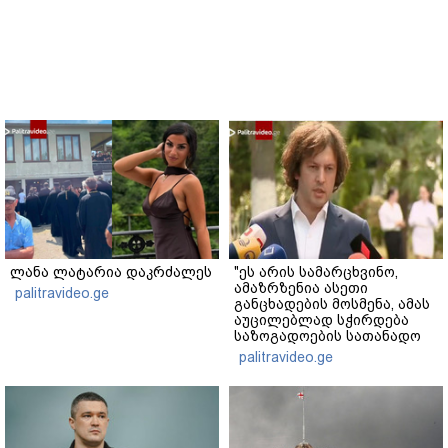
ლანა ლატარია დაკრძალეს
"ეს არის სამარცხვინო,
ამაზრზენია ასეთი
palitravideo.ge
განცხადების მოსმენა, ამას
აუცილებლად სჭირდება
საზოგადოების სათანადო
რეაქცია" - ირაკლი
palitravideo.ge
კობახიძე