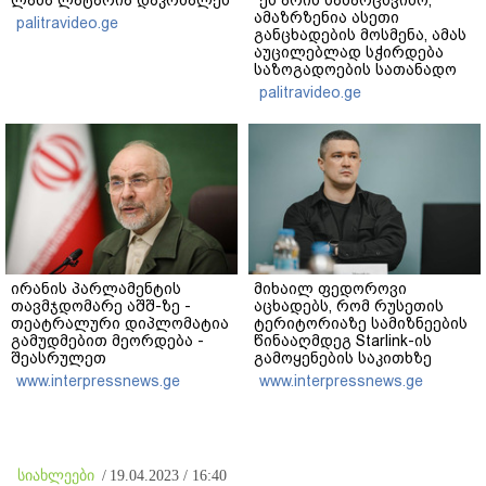
ამაზრზენია ასეთი
palitravideo.ge
განცხადების მოსმენა, ამას
აუცილებლად სჭირდება
საზოგადოების სათანადო
რეაქცია" - ირაკლი
palitravideo.ge
კობახიძე
ირანის პარლამენტის
მიხაილ ფედოროვი
თავმჯდომარე აშშ-ზე -
აცხადებს, რომ რუსეთის
თეატრალური დიპლომატია
ტერიტორიაზე სამიზნეების
გამუდმებით მეორდება -
წინააღმდეგ Starlink-ის
შეასრულეთ
გამოყენების საკითხზე
ვალდებულებები, მეტი
ილონ მასკთან
www.interpressnews.ge
www.interpressnews.ge
თეატრი არ გვჭირდება
მოლაპარაკებებს
აწარმოებს
სიახლეები
/
19.04.2023 / 16:40