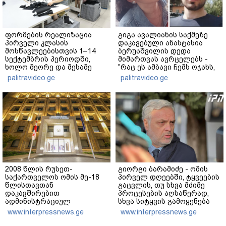
ფორმების რეალიზაცია
გიგა ავალიანის საქმეზე
პირველი კლასის
დაკავებული ანასტასია
მოსწავლეებისთვის 1–14
ბერუაშვილის დედა
სექტემბრის პერიოდში,
მიმართვას ავრცელებს -
ხოლო მეორე და მესამე
"რაც ეს ამბავი ჩემს ოჯახს,
ეტაპებზე...
ჩემს ანასტასიას გადახდა
palitravideo.ge
palitravideo.ge
თავს, მის მერე მე მე არ
ვარ"
2008 წლის რუსეთ-
გიორგი ბარამიძე - ომის
საქართველოს ომის მე-18
პირველ დღეებში, ტყვეების
წლისთავთან
გაცვლის, თუ სხვა მძიმე
დაკავშირებით
პროცესების აღსაწერად,
ადმინისტრაციულ
სხვა სიტყვის გამოყენება
შენობებზე სახელმწიფო
აჯობებდა - არასდროს
www.interpressnews.ge
www.interpressnews.ge
დროშები დაეშვა
მითქვამს, რომ ჩვენები
ხელებაწეულს ან