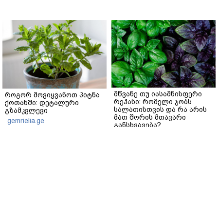
მწვანე თუ იასამნისფერი
როგორ მოვიყვანოთ პიტნა
რეჰანი: რომელი ჯობს
ქოთანში: დეტალური
სალათისთვის და რა არის
გზამკვლევი
მათ შორის მთავარი
gemrielia.ge
განსხვავება?
gemrielia.ge
sponsored by
ContentRoom