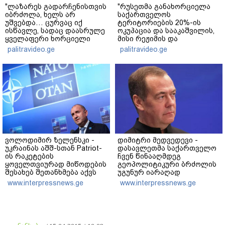
"ლაზარეს გადარჩენისთვის
"რუსეთმა განახორციელა
იბრძოლა, ხელს არ
საქართველოს
უშვებდა… ცურვაც იქ
ტერიტორიების 20%-ის
ისწავლე, სადაც დაასრულე
ოკუპაცია და სააკაშვილის,
ყველაფერი ხორციელი
მისი რეჟიმის და
ცხოვრებიდან" – რას წერს
"ნაცმოძრაობის" ღალატი
palitravideo.ge
palitravideo.ge
ხობში დაღუპული დედა-
ვერანაირად ვერ
შვილის ახლობელი?
გადაფარავს ამ
დანაშაულს" - ირაკლი
კობახიძე
ვოლოდიმირ ზელენსკი -
დიმიტრი მედვედევი -
უკრაინას აშშ-სთან Patriot-
დასავლეთმა საქართველო
ის რაკეტების
ჩვენ წინააღმდეგ
ყოველთვიურად მიწოდების
გეოპოლიტიკური ბრძოლის
შესახებ შეთანხმება აქვს
უგუნურ იარაღად
გამოიყენა იმ მომენტში,
www.interpressnews.ge
www.interpressnews.ge
როდესაც ეს მისთვის
ხელსაყრელი იყო