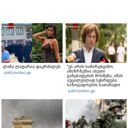
ლანა ლატარია დაკრძალეს
"ეს არის სამარცხვინო,
ამაზრზენია ასეთი
palitravideo.ge
განცხადების მოსმენა, ამას
აუცილებლად სჭირდება
საზოგადოების სათანადო
რეაქცია" - ირაკლი
palitravideo.ge
კობახიძე