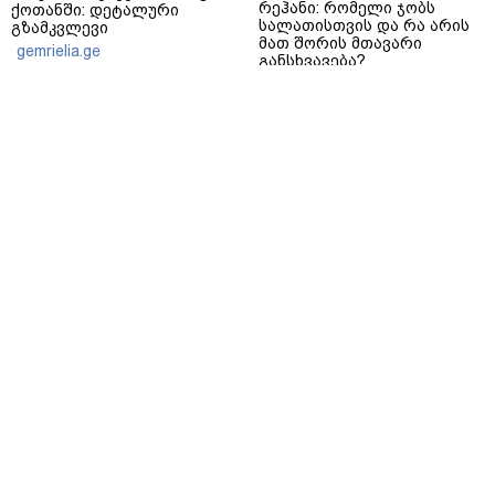
რეჰანი: რომელი ჯობს
ქოთანში: დეტალური
სალათისთვის და რა არის
გზამკვლევი
მათ შორის მთავარი
gemrielia.ge
განსხვავება?
gemrielia.ge
sponsored by
ContentRoom
ფერმენტირებული
როდის არის ხალი საშიში
ინგრედიენტები კანის
და როგორია მისი
მოვლაში - კორეული
მოშორების მარტივი და
ინოვაციური ბრენდი Manyo
უსაფრთხო გზები
საქართველოშია