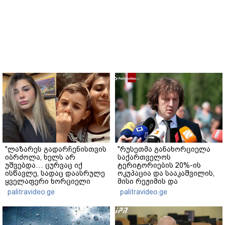
"ლაზარეს გადარჩენისთვის
"რუსეთმა განახორციელა
იბრძოლა, ხელს არ
საქართველოს
უშვებდა… ცურვაც იქ
ტერიტორიების 20%-ის
ისწავლე, სადაც დაასრულე
ოკუპაცია და სააკაშვილის,
ყველაფერი ხორციელი
მისი რეჟიმის და
ცხოვრებიდან" – რას წერს
"ნაცმოძრაობის" ღალატი
palitravideo.ge
palitravideo.ge
ხობში დაღუპული დედა-
ვერანაირად ვერ
შვილის ახლობელი?
გადაფარავს ამ
დანაშაულს" - ირაკლი
კობახიძე