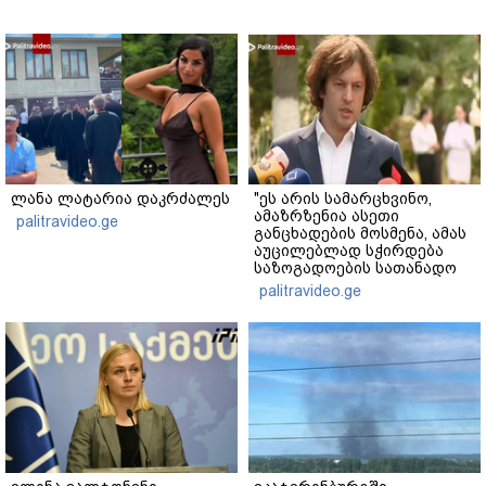
ლანა ლატარია დაკრძალეს
"ეს არის სამარცხვინო,
ამაზრზენია ასეთი
palitravideo.ge
განცხადების მოსმენა, ამას
აუცილებლად სჭირდება
საზოგადოების სათანადო
რეაქცია" - ირაკლი
palitravideo.ge
კობახიძე