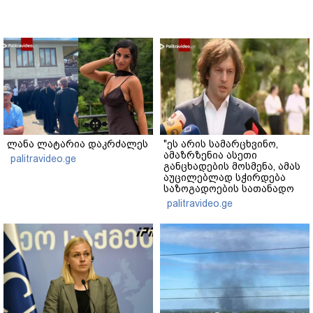
ლანა ლატარია დაკრძალეს
"ეს არის სამარცხვინო,
ამაზრზენია ასეთი
palitravideo.ge
განცხადების მოსმენა, ამას
აუცილებლად სჭირდება
საზოგადოების სათანადო
რეაქცია" - ირაკლი
palitravideo.ge
კობახიძე