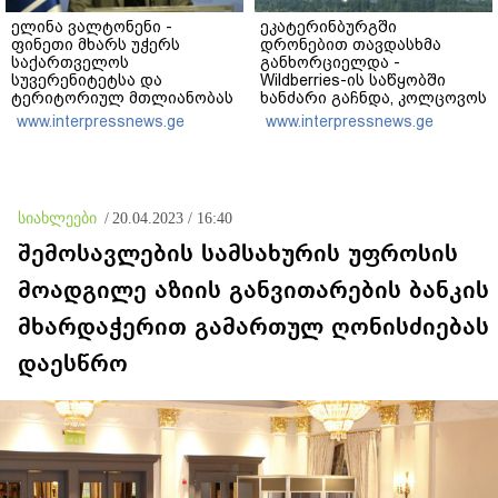
ელინა ვალტონენი -
ეკატერინბურგში
ფინეთი მხარს უჭერს
დრონებით თავდასხმა
საქართველოს
განხორციელდა -
სუვერენიტეტსა და
Wildberries-ის საწყობში
ტერიტორიულ მთლიანობას
ხანძარი გაჩნდა, კოლცოვოს
- რუსეთს ვალდებულებების
აეროპორტში კი შეზღუდვა
www.interpressnews.ge
www.interpressnews.ge
შესრულებისკენ
დაწესდა
მოვუწოდებთ
სიახლეები
/
20.04.2023 / 16:40
შემოსავლების სამსახურის უფროსის
მოადგილე აზიის განვითარების ბანკის
მხარდაჭერით გამართულ ღონისძიებას
დაესწრო