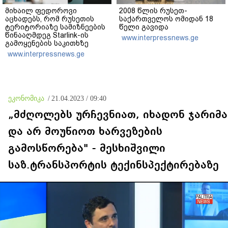
მიხაილ ფედოროვი
2008 წლის რუსეთ-
აცხადებს, რომ რუსეთის
საქართველოს ომიდან 18
ტერიტორიაზე სამიზნეების
წელი გავიდა
წინააღმდეგ Starlink-ის
www.interpressnews.ge
გამოყენების საკითხზე
ილონ მასკთან
www.interpressnews.ge
მოლაპარაკებებს
აწარმოებს
ეკონომიკა
/
21.04.2023 / 09:40
„მძღოლებს ურჩევნიათ, იხადონ ჯარიმა
და არ მოუწიოთ ხარვეზების
გამოსწორება" - მესხიშვილი
საზ.ტრანსპორტის ტექინსპექტირებაზე