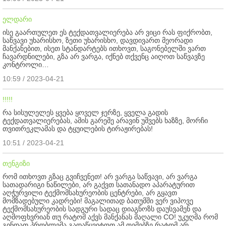
ელდარი
ისე გაართულეთ ეს ტექდათვალიერება არ ვიცი რას ფიქრობთ,
საწვავი უხარისხო, ზეთი უხარისხო, დავდივართ მეორადი
მანქანებით, ისეთ სტანდარტებს ითხოვთ, საგონებელში ვართ
ჩავარდნილები, გზა არ ვარგა, იქნებ თქვენც აიღოთ საწვავზე
კონტროლი…
10:59 / 2023-04-21
!!!!!
რა სისულელეს ყვება ყოველ ჯერზე, ყველა გადის
ტექდათვალიერებას, ამის გარეშე არავინ უშვებს ხაზზე, მორჩი
თვითრეკლამას და ტყუილების ტირაჟირებას!
10:51 / 2023-04-21
თენგიზი
რომ ითხოვთ გზაც გვიჩვენეთ! არ ვარგა საწვავი, არ ვარგა
სათადარიგი ნაწილები, არ გაქვთ სათანადო აპარატურით
აღჭურვილი ტექმომსახურეობის ცენტრები, არ გყავთ
მომზადებული კადრები! მაგალითად ბათუმში ვერ ვიპოვე
ტექმომსახურეობის სადგური სადაც დიაგნოზს დაუსვამენ და
აღმოფხვრიან თუ რატომ აქვს მანქანას მაღალი CO! უკუღმა რომ
გინდათ პრობლემა გადაწყვიტოთ ამ თემებზე რატომ არ