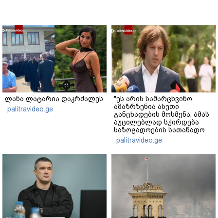
ლანა ლატარია დაკრძალეს
"ეს არის სამარცხვინო,
ამაზრზენია ასეთი
palitravideo.ge
განცხადების მოსმენა, ამას
აუცილებლად სჭირდება
საზოგადოების სათანადო
რეაქცია" - ირაკლი
palitravideo.ge
კობახიძე