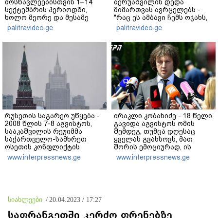
მოსწავლეებისთვის 1–14
ბერუაშვილის დედა
სექტემბრის პერიოდში,
მიმართვას ავრცელებს -
ხოლო მეორე და მესამე
"რაც ეს ამბავი ჩემს ოჯახს,
ეტაპებზე...
ჩემს ანასტასიას გადახდა
palitravideo.ge
palitravideo.ge
თავს, მის მერე მე მე არ
ვარ"
რუსეთის საგარეო უწყება -
ირაკლი კობახიძე - 18 წელი
2008 წლის 7-8 აგვისტოს,
გავიდა აგვისტოს ომის
სააკაშვილის რეჟიმმა
შემდეგ, თუმცა დღესაც
საქართველო-სამხრეთ
ყველას გვახსოვს, მათ
ოსეთის კონფლიქტის
შორის ემოციურად, ის
მშვიდობიანი მოგვარების
უმძიმესი დღეები და ჩვენი
www.interpressnews.ge
www.interpressnews.ge
შესახებ ყველა
ვალია, პატივი მივაგოთ
შეთანხმების დარღვევით,
აგვისტოს ომში დაღუპული
სამხრეთ ოსეთის
გმირების ხსოვნას
წინააღმდეგ ვერაგული
აგრესია განახორციელა
სიახლეები
/
20.04.2023 / 17:27
საფრანგეთში კერძო ფრენებზე