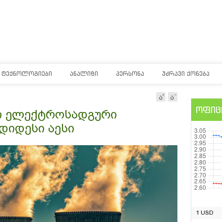
ᲢᲔᲥᲜᲝᲚᲝᲒᲘᲔᲑᲘ
ᲐᲜᲐᲚᲘᲖᲘ
ᲞᲔᲠᲡᲝᲜᲐ
ᲣᲫᲠᲐᲕᲘ ᲥᲝᲜᲔᲑᲐ
ოფიც
რი ელექტროსადგური
უდიდესი აესი
1 USD