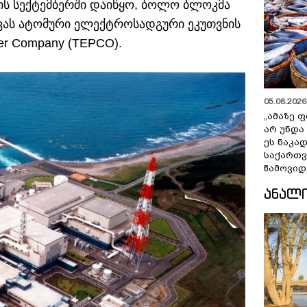
ის სექტემბერში დაიწყო, ბოლო ბლოკმა
რივას ატომური ელექტროსადგური ეკუთვნის
wer Company (TEPCO).
05.08.2026 
„ამაზე ფ
არ უნდა
ეს ნაკა
საქართ
წამოვიდ
ᲐᲜᲐᲚ