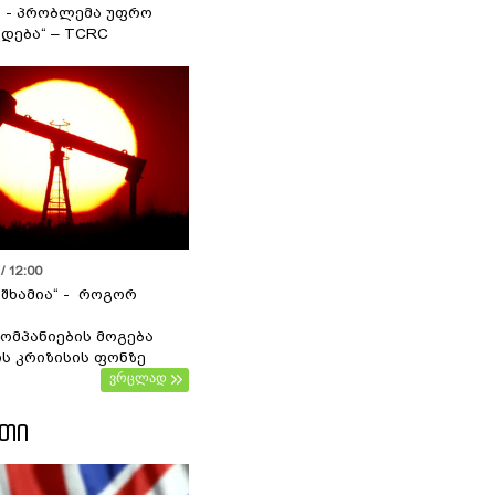
ა - პრობლემა უფრო
დება“ – TCRC
/ 12:00
 შხამია“ - როგორ
ომპანიების მოგება
ს კრიზისის ფონზე
ვრცლად
ᲔᲗᲘ