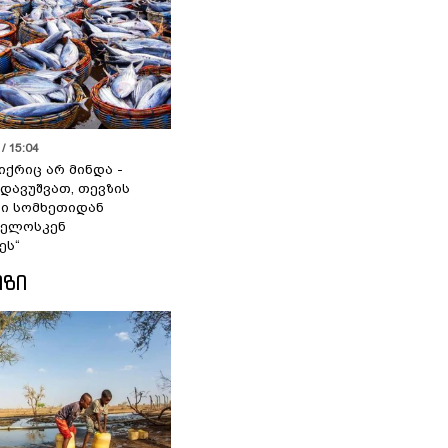
/ 15:04
იქრიც არ მინდა -
 დავუშვათ, თევზის
დი სომხეთიდან
ველოსკენ
ეს“
ᲘᲖᲘ