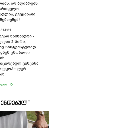
ბას, არ აღიარებს,
ქართველო
ბულია, ქვეყანაში
შემოუშვა!
/ 14:21
იებო სამსახური -
ულია 3 პირი,
ც სისტემატურად
დნენ ცნობილი
ის
ცირებულ ვისკისა
ა ალკოჰოლურ
ბს
ატია
ᲛᲔᲜᲓᲔᲑᲣᲚᲘ