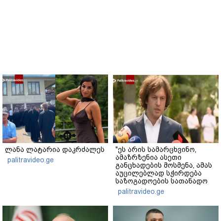
ლანა ლატარია დაკრძალეს
"ეს არის სამარცხვინო,
ამაზრზენია ასეთი
palitravideo.ge
განცხადების მოსმენა, ამას
აუცილებლად სჭირდება
საზოგადოების სათანადო
რეაქცია" - ირაკლი
palitravideo.ge
კობახიძე