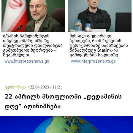
ირანის პარლამენტის
მიხაილ ფედოროვი
თავმჯდომარე აშშ-ზე -
აცხადებს, რომ რუსეთის
თეატრალური დიპლომატია
ტერიტორიაზე სამიზნეების
გამუდმებით მეორდება -
წინააღმდეგ Starlink-ის
შეასრულეთ
გამოყენების საკითხზე
ვალდებულებები, მეტი
ილონ მასკთან
www.interpressnews.ge
www.interpressnews.ge
თეატრი არ გვჭირდება
მოლაპარაკებებს
აწარმოებს
ეკონომიკა
/
22.04.2023 / 11:21
22 აპრილს მსოფლიოში „დედამიწის
დღე“ აღინიშნება