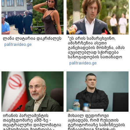
ლანა ლატარია დაკრძალეს
"ეს არის სამარცხვინო,
ამაზრზენია ასეთი
palitravideo.ge
განცხადების მოსმენა, ამას
აუცილებლად სჭირდება
საზოგადოების სათანადო
რეაქცია" - ირაკლი
palitravideo.ge
კობახიძე
ირანის პარლამენტის
მიხაილ ფედოროვი
თავმჯდომარე აშშ-ზე -
აცხადებს, რომ რუსეთის
თეატრალური დიპლომატია
ტერიტორიაზე სამიზნეების
გამუდმებით მეორდება -
წინააღმდეგ Starlink-ის