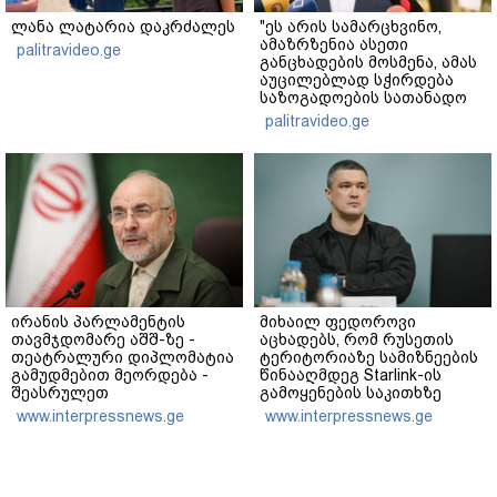
ლანა ლატარია დაკრძალეს
"ეს არის სამარცხვინო,
ამაზრზენია ასეთი
palitravideo.ge
განცხადების მოსმენა, ამას
აუცილებლად სჭირდება
საზოგადოების სათანადო
რეაქცია" - ირაკლი
palitravideo.ge
კობახიძე
ირანის პარლამენტის
მიხაილ ფედოროვი
თავმჯდომარე აშშ-ზე -
აცხადებს, რომ რუსეთის
თეატრალური დიპლომატია
ტერიტორიაზე სამიზნეების
გამუდმებით მეორდება -
წინააღმდეგ Starlink-ის
შეასრულეთ
გამოყენების საკითხზე
ვალდებულებები, მეტი
ილონ მასკთან
www.interpressnews.ge
www.interpressnews.ge
თეატრი არ გვჭირდება
მოლაპარაკებებს
აწარმოებს