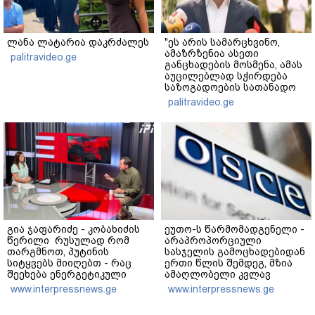
ლანა ლატარია დაკრძალეს
"ეს არის სამარცხვინო,
ამაზრზენია ასეთი
palitravideo.ge
განცხადების მოსმენა, ამას
აუცილებლად სჭირდება
საზოგადოების სათანადო
რეაქცია" - ირაკლი
palitravideo.ge
კობახიძე
გია ჯაფარიძე - კობახიძის
ეუთო-ს წარმომადგენელი -
წერილი რუსულად რომ
არაპროპორციული
თარგმნოთ, პუტინის
სასჯელის გამოცხადებიდან
სიტყვებს მიიღებთ - რაც
ერთი წლის შემდეგ, მზია
შეეხება ენერგეტიკული
ამაღლობელი კვლავ
სისტემის პრობლემას,
პატიმრობაში რჩება -
www.interpressnews.ge
www.interpressnews.ge
ნამდვილად ვაპირებ
მოვუწოდებ საქართველოს
მოვიმარაგო არა მხოლოდ
მთავრობას, მისი