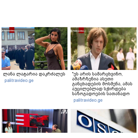
ლანა ლატარია დაკრძალეს
"ეს არის სამარცხვინო,
ამაზრზენია ასეთი
palitravideo.ge
განცხადების მოსმენა, ამას
აუცილებლად სჭირდება
საზოგადოების სათანადო
რეაქცია" - ირაკლი
palitravideo.ge
კობახიძე