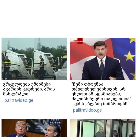
ვრცელდება უმძიმესი
"ჩემი თხოვნაა
ავარიის კადრები, არის
თბილისელებისთვის, არ
მსხვერპლი
ენდოთ ამ ადამიანებს,
ძალიან ბევრი თაღლითია"
palitravideo.ge
- კახა კალაძე მიმართვას
ავრცელებს
palitravideo.ge