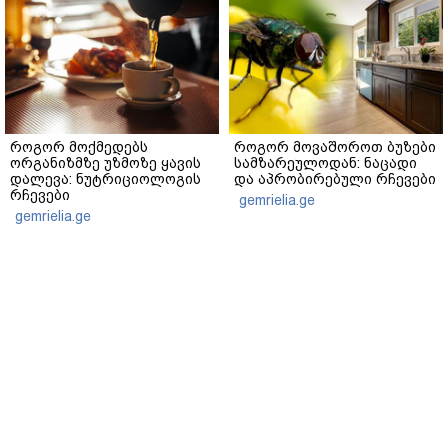
როგორ მოქმედებს
როგორ მოვაშოროთ ბუზები
ორგანიზმზე უზმოზე ყავის
სამზარეულოდან: ნაცადი
დალევა: ნუტრიციოლოგის
და აპრობირებული რჩევები
რჩევები
gemrielia.ge
gemrielia.ge
sponsored by
ContentRoom