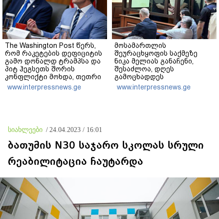
The Washington Post წერს,
მოსამართლის
რომ რაკეტების დეფიციტის
შეურაცხყოფის საქმეზე
გამო დონალდ ტრამპსა და
ნიკა მელიას განაჩენი,
პიტ ჰეგსეთს შორის
შესაძლოა, დღეს
კონფლიქტი მოხდა, თეთრი
გამოცხადდეს
სახლის პრესსპიკერმა კი
www.interpressnews.ge
www.interpressnews.ge
აღნიშნულ ინფორმაციას
„100%-ით ფეიკ ნიუსი“
უწოდა
სიახლეები
/
24.04.2023 / 16:01
ბათუმის N30 საჯარო სკოლას სრული
რეაბილიტაცია ჩაუტარდა