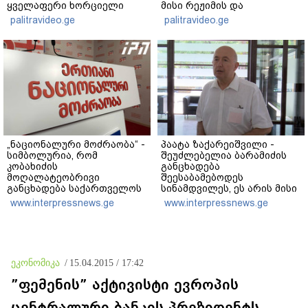
ყველაფერი ხორციელი
მისი რეჟიმის და
ცხოვრებიდან" – რას წერს
"ნაცმოძრაობის" ღალატი
palitravideo.ge
palitravideo.ge
ხობში დაღუპული დედა-
ვერანაირად ვერ
შვილის ახლობელი?
გადაფარავს ამ
დანაშაულს" - ირაკლი
კობახიძე
„ნაციონალური მოძრაობა“ -
პაატა ზაქარეიშვილი -
სიმბოლურია, რომ
შეუძლებელია ბარამიძის
კობახიძის
განცხადება
მოღალატეობრივი
შეესაბამებოდეს
განცხადება საქართველოს
სინამდვილეს, ეს არის მისი
თავისუფლებისთვის
მოსაზრება, აბსოლუტურად
www.interpressnews.ge
www.interpressnews.ge
შეწირული გმირების
ამოვარდნილი
მემორიალზე გაკეთდა
რეალობიდან - არ მიმაჩნია,
რომ ამის გამო მის
წინააღმდეგ სისხლის
სამართლის საქმე უნდა
ეკონომიკა
/
15.04.2015 / 17:42
აღიძრას
”ფემენის” აქტივისტი ევროპის
ცენტრალური ბანკის პრეზიდენტს