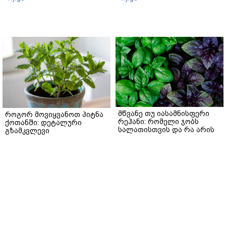
მწვანე თუ იასამნისფერი
როგორ მოვიყვანოთ პიტნა
რეჰანი: რომელი ჯობს
ქოთანში: დეტალური
სალათისთვის და რა არის
გზამკვლევი
მათ შორის მთავარი
gemrielia.ge
განსხვავება?
gemrielia.ge
sponsored by
ContentRoom