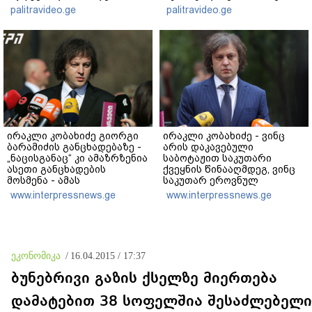
არის ანძები, დეტალურები"
ავრცელებს
palitravideo.ge
palitravideo.ge
- ეკა კუპატაძე
ირაკლი კობახიძე გიორგი
ირაკლი კობახიძე - ვინც
ბარამიძის განცხადებაზე -
არის დაკავებული
„ნაცისგანაც“ კი ამაზრზენია
საბოტაჟით საკუთარი
ასეთი განცხადების
ქვეყნის წინააღმდეგ, ვინც
მოსმენა - ამას
საკუთარ ეროვნულ
აუცილებლად სჭირდება
ინტერესებს
www.interpressnews.ge
www.interpressnews.ge
საზოგადოების სათანადო
უპირისპირდება, ყველამ
რეაქცია
უნდა იცოდეს, რომ მათ
მიაკითხავთ სამართალი
ეკონომიკა
/
16.04.2015 / 17:37
ბუნებრივი გაზის ქსელზე მიერთება
დამატებით 38 სოფელშია შესაძლებელი