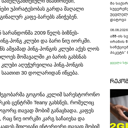
ი სახელგანთქმული მსახიობები,
მა საქა
ნები უპირატესობას გარდა მაღალი
სუვერენ
უცვლელა
ინალურ კაფე-ბარებს ანიჭებენ.
დატოვა
08.08.2026 
 სარანდონმა 2009 წელს ბიზნეს-
აშშ-ის 
ნგ-პონგ კლუბი და ბარი ნიუ იორკში.
ირანის 
სანქციებ
ნს ამჟამად პინგ-პონგის კლუბი აქვს ლოს
პაკეტს”
ხლოეს მომავალში კი ბარის გახსნას
ყველა სტ
ა კლუბი აღუჭურვილია პინგ-პონგის
 საათით 30 დოლარიდან იწყება.
ᲠᲔᲙᲝ
ა მეგობარმა გოგონა კელიმ სარესტორონო
ორკის ცენტრში Teany გახსნეს, რომელიც
როგორც თავად მობიმ განაცხადა, კაფეს
 რაც ნიუ იორკში კარგ საჩაიესა და
 კაფეს მთლიანი ინტერიერი თავად მობიმ