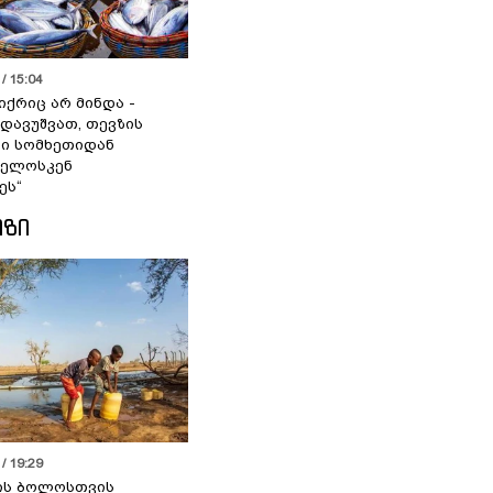
/ 15:04
იქრიც არ მინდა -
 დავუშვათ, თევზის
დი სომხეთიდან
ველოსკენ
ეს“
ᲘᲖᲘ
/ 19:29
ის ბოლოსთვის