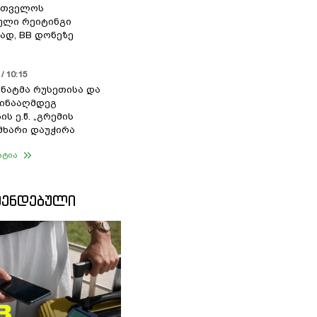
რთველოს
ული რეიტინგი
დ, BB დონეზე
/ 10:15
სენატმა რუსეთისა და
წინააღმდეგ
ის ე.წ. „გრემის
 მხარი დაუჭირა
ატია
ᲛᲔᲜᲓᲔᲑᲣᲚᲘ