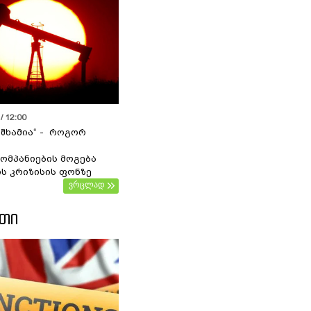
/ 12:00
 შხამია“ - როგორ
ომპანიების მოგება
ს კრიზისის ფონზე
ვრცლად
ᲔᲗᲘ