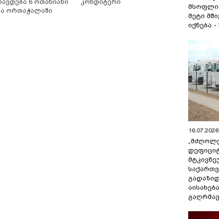
რავდება 6 ოთახიანი
კონდიტერი
მსოფლი
ნა ორთაჭალაში
მეტი მშ
იქნება -
16.07.2026 
„მძღოლ
დეფიცი
მტკივნ
საქართ
გადაზიდ
აისახებ
გაღრმავ