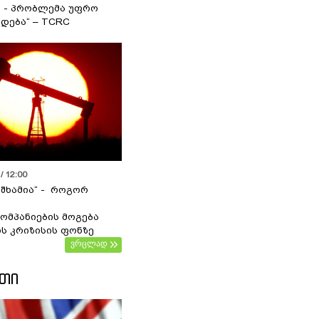
ა - პრობლემა უფრო
დება“ – TCRC
/ 12:00
 შხამია“ - როგორ
ომპანიების მოგება
ს კრიზისის ფონზე
ვრცლად
ᲔᲗᲘ