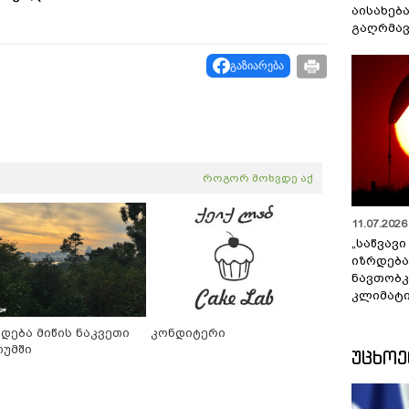
აისახებ
გაღრმავ
გაზიარება
როგორ მოხვდე აქ
11.07.2026 
„საწვავი
იზრდება
ნავთობკ
კლიმატი
იდება მიწის ნაკვეთი
კონდიტერი
თუმში
ᲣᲪᲮᲝ