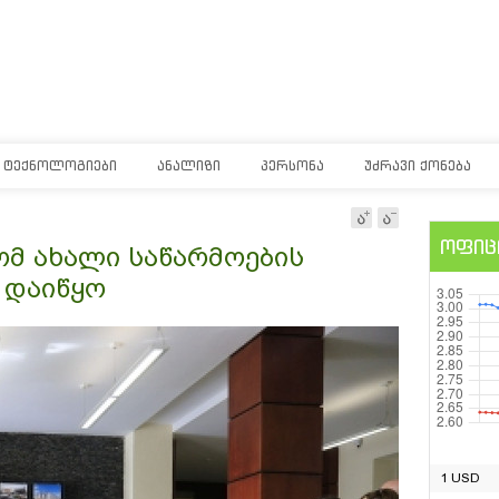
ᲢᲔᲥᲜᲝᲚᲝᲒᲘᲔᲑᲘ
ᲐᲜᲐᲚᲘᲖᲘ
ᲞᲔᲠᲡᲝᲜᲐ
ᲣᲫᲠᲐᲕᲘ ᲥᲝᲜᲔᲑᲐ
ოფიც
მ ახალი საწარმოების
 დაიწყო
1 USD