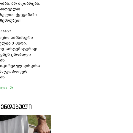
ბას, არ აღიარებს,
ქართველო
ბულია, ქვეყანაში
შემოუშვა!
/ 14:21
იებო სამსახური -
ულია 3 პირი,
ც სისტემატურად
დნენ ცნობილი
ის
ცირებულ ვისკისა
ა ალკოჰოლურ
ბს
ატია
ᲛᲔᲜᲓᲔᲑᲣᲚᲘ