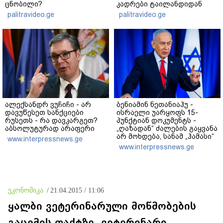
ცნობილი?
კადრები ტაილანდიდან
მედიაში ვრცელდება
palitravideo.ge
palitravideo.ge
ალექსანდრ ვუჩიჩი - არ
ბენიამინ ნეთანიაჰუ -
დავუწესეთ სანქციები
ისრაელი უარყოფს 15-
რუსეთს - რა დავკარგეთ?
პუნქტიან დოკუმენტს -
აბსოლუტურად არაფერი
„ღაზადან“ ძალების გაყვანა
არ მოხდება, სანამ „ჰამასი“
www.interpressnews.ge
ნამდვილად არ
www.interpressnews.ge
განიარაღდება
ეკონომიკა
/
21.04.2015 / 11:06
ყალბი ვეტერინარული მოწმობების