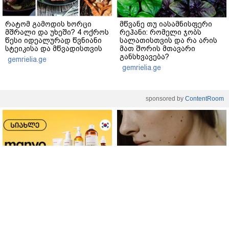
რატომ გამოდის ხორცი
მწვანე თუ იასამნისფერი
მშრალი და უხეში? 4 ოქროს
რეჰანი: რომელი ჯობს
წესი იდეალურად წვნიანი
სალათისთვის და რა არის
სტეიკისა და მწვადისთვის
მათ შორის მთავარი
განსხვავება?
gemrielia.ge
gemrielia.ge
sponsored by
ContentRoom
ფერმენტირებული
როდის არის ხალი საშიში
ინგრედიენტები კანის
და როგორია მისი
მოვლაში - კორეული
მოშორების მარტივი და
ინოვაციური ბრენდი Manyo
უსაფრთხო გზები
საქართველოშია