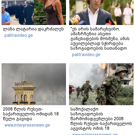
ლანა ლატარია დაკრძალეს
"ეს არის სამარცხვინო,
ამაზრზენია ასეთი
palitravideo.ge
განცხადების მოსმენა, ამას
აუცილებლად სჭირდება
საზოგადოების სათანადო
რეაქცია" - ირაკლი
palitravideo.ge
კობახიძე
2008 წლის რუსეთ-
სამოქალაქო
საქართველოს ომიდან 18
საზოგადოების
წელი გავიდა
წარმომადგენლები 2008
წლის რუსეთ-საქართველოს
www.interpressnews.ge
აგვისტოს ომის 18
წლისთავთან
www.interpressnews.ge