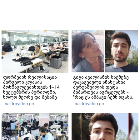
ფორმების რეალიზაცია
გიგა ავალიანის საქმეზე
პირველი კლასის
დაკავებული ანასტასია
მოსწავლეებისთვის 1–14
ბერუაშვილის დედა
სექტემბრის პერიოდში,
მიმართვას ავრცელებს -
ხოლო მეორე და მესამე
"რაც ეს ამბავი ჩემს ოჯახს,
ეტაპებზე...
ჩემს ანასტასიას გადახდა
palitravideo.ge
palitravideo.ge
თავს, მის მერე მე მე არ
ვარ"