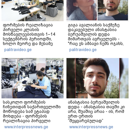
ფორმების რეალიზაცია
გიგა ავალიანის საქმეზე
პირველი კლასის
დაკავებული ანასტასია
მოსწავლეებისთვის 1–14
ბერუაშვილის დედა
სექტემბრის პერიოდში,
მიმართვას ავრცელებს -
ხოლო მეორე და მესამე
"რაც ეს ამბავი ჩემს ოჯახს,
ეტაპებზე...
ჩემს ანასტასიას გადახდა
palitravideo.ge
palitravideo.ge
თავს, მის მერე მე მე არ
ვარ"
სასკოლო ფორმების
ანასტასია ბერუაშვილის
ჩინეთიდან საქართველოში
დედა - ანასტასია თავში კი
მოწოდება სამ ეტაპად
არა, შუაშიც არაა - ის, რომ
მოხდება - ფორმების
ერთ-ერთის
რეალიზაცია პირველი
“შეყვარებულად”
კლასის მოსწავლეებისთვის
ფიქსირდებოდა,
www.interpressnews.ge
www.interpressnews.ge