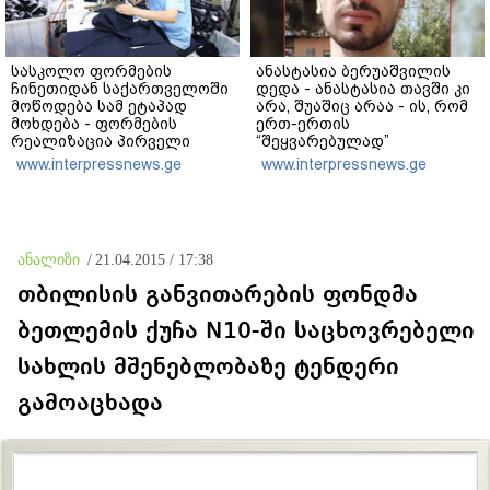
სასკოლო ფორმების
ანასტასია ბერუაშვილის
ჩინეთიდან საქართველოში
დედა - ანასტასია თავში კი
მოწოდება სამ ეტაპად
არა, შუაშიც არაა - ის, რომ
მოხდება - ფორმების
ერთ-ერთის
რეალიზაცია პირველი
“შეყვარებულად”
კლასის მოსწავლეებისთვის
ფიქსირდებოდა,
www.interpressnews.ge
www.interpressnews.ge
1–14 სექტემბრის
მკვლელობაში
პერიოდში, ხოლო მეორე და
თანამონაწილეობაზე არ
მესამე ეტაპებზე -
მიუთითებს - უნდა დაერეკა
ოქტომბრიდან დეკემბრის
პოლიციაში და უნდა ეთქვა,
ჩათვლით
რომ ჩხუბი მოხდა, მაგრამ
ანალიზი
/
21.04.2015 / 17:38
განხორციელდება
რომც დაერეკა, ამასაც სხვა
განხილვა მოჰყვებოდა
თბილისის განვითარების ფონდმა
ბეთლემის ქუჩა N10-ში საცხოვრებელი
სახლის მშენებლობაზე ტენდერი
გამოაცხადა