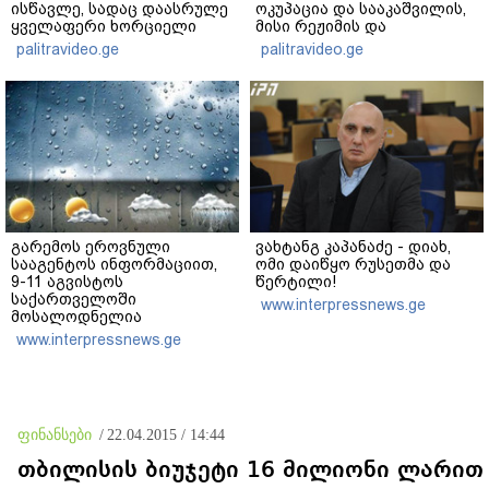
ისწავლე, სადაც დაასრულე
ოკუპაცია და სააკაშვილის,
ყველაფერი ხორციელი
მისი რეჟიმის და
ცხოვრებიდან" – რას წერს
"ნაცმოძრაობის" ღალატი
palitravideo.ge
palitravideo.ge
ხობში დაღუპული დედა-
ვერანაირად ვერ
შვილის ახლობელი?
გადაფარავს ამ
დანაშაულს" - ირაკლი
კობახიძე
გარემოს ეროვნული
ვახტანგ კაპანაძე - დიახ,
სააგენტოს ინფორმაციით,
ომი დაიწყო რუსეთმა და
9-11 აგვისტოს
წერტილი!
საქართველოში
www.interpressnews.ge
მოსალოდნელია
დროგამოშვებით წვიმა
www.interpressnews.ge
ფინანსები
/
22.04.2015 / 14:44
თბილისის ბიუჯეტი 16 მილიონი ლარით