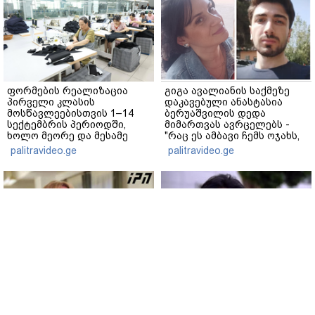
ფორმების რეალიზაცია
გიგა ავალიანის საქმეზე
პირველი კლასის
დაკავებული ანასტასია
მოსწავლეებისთვის 1–14
ბერუაშვილის დედა
სექტემბრის პერიოდში,
მიმართვას ავრცელებს -
ხოლო მეორე და მესამე
"რაც ეს ამბავი ჩემს ოჯახს,
ეტაპებზე...
ჩემს ანასტასიას გადახდა
palitravideo.ge
palitravideo.ge
თავს, მის მერე მე მე არ
ვარ"
რასა იუკნევიჩიენე -
ადვოკატი -
მსოფლიომ არასწორი
მტკიცებულებების არ
დასკვნები გამოიტანა,
არსებობის საფუძველზე,
საქართველო
ნია იმნაძის აღკვეთის