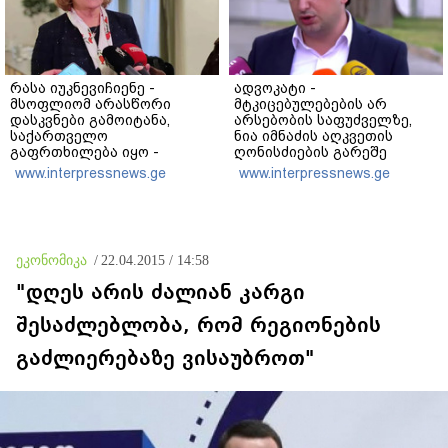
რასა იუკნევიჩიენე -
ადვოკატი -
მსოფლიომ არასწორი
მტკიცებულებების არ
დასკვნები გამოიტანა,
არსებობის საფუძველზე,
საქართველო
ნია იმნაძის აღკვეთის
გაფრთხილება იყო -
ღონისძიების გარეშე
ყირიმი, დონბასი და
დატოვებას მოვითხოვთ
www.interpressnews.ge
www.interpressnews.ge
უკრაინის წინააღმდეგ
სრულმასშტაბიანი ომი
კრემლის იგივე
იმპერიალისტურ გეგმას
მოყვა
ეკონომიკა
/
22.04.2015 / 14:58
"დღეს არის ძალიან კარგი
შესაძლებლობა, რომ რეგიონების
გაძლიერებაზე ვისაუბროთ"