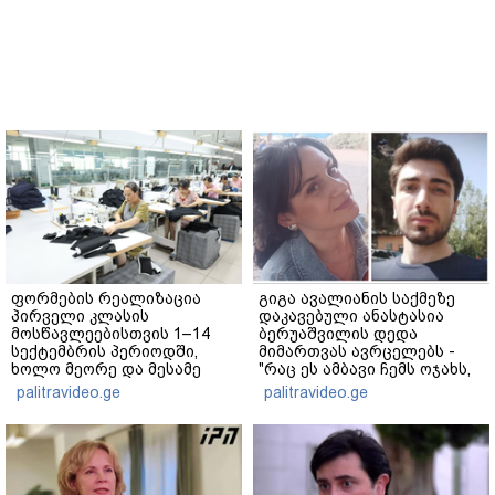
ფორმების რეალიზაცია
გიგა ავალიანის საქმეზე
პირველი კლასის
დაკავებული ანასტასია
მოსწავლეებისთვის 1–14
ბერუაშვილის დედა
სექტემბრის პერიოდში,
მიმართვას ავრცელებს -
ხოლო მეორე და მესამე
"რაც ეს ამბავი ჩემს ოჯახს,
ეტაპებზე...
ჩემს ანასტასიას გადახდა
palitravideo.ge
palitravideo.ge
თავს, მის მერე მე მე არ
ვარ"