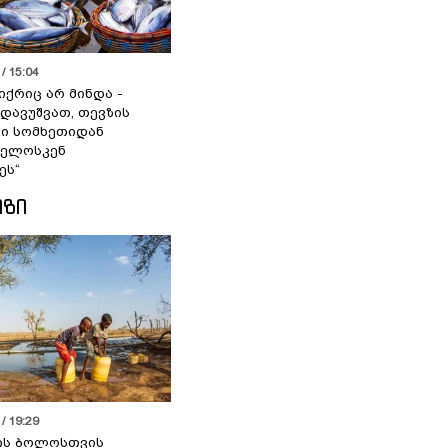
/ 15:04
იქრიც არ მინდა -
 დავუშვათ, თევზის
დი სომხეთიდან
ველოსკენ
ეს“
ᲘᲖᲘ
/ 19:29
ის ბოლოსთვის