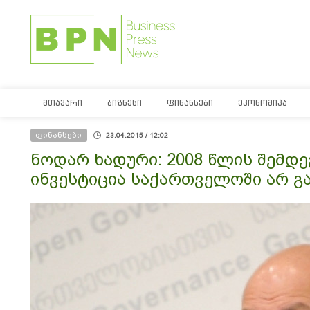
ᲛᲗᲐᲕᲐᲠᲘ
ᲑᲘᲖᲜᲔᲡᲘ
ᲤᲘᲜᲐᲜᲡᲔᲑᲘ
ᲔᲙᲝᲜᲝᲛᲘᲙᲐ
ფინანსები
23.04.2015 / 12:02
ნოდარ ხადური: 2008 წლის შემდე
ინვესტიცია საქართველოში არ 