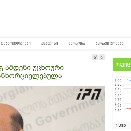
ᲢᲔᲥᲜᲝᲚᲝᲒᲘᲔᲑᲘ
ᲐᲜᲐᲚᲘᲖᲘ
ᲞᲔᲠᲡᲝᲜᲐ
ᲣᲫᲠᲐᲕᲘ ᲥᲝᲜᲔᲑᲐ
ოფიც
გ ამდენი უცხოური
განხორციელებულა
1 USD