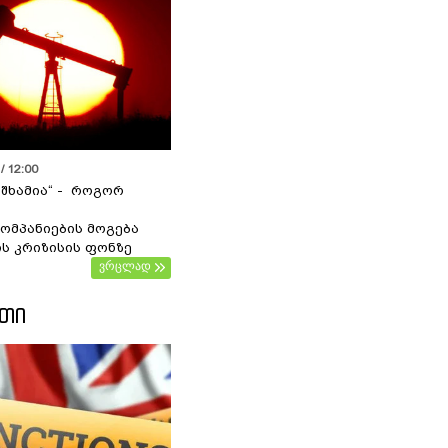
/ 12:00
 შხამია“ - როგორ
ომპანიების მოგება
ს კრიზისის ფონზე
ვრცლად
ᲔᲗᲘ