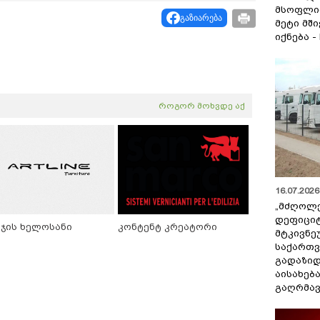
მსოფლი
გაზიარება
მეტი მშ
იქნება -
როგორ მოხვდე აქ
16.07.2026 
„მძღოლ
დეფიცი
ეჯის ხელოსანი
კონტენტ კრეატორი
მტკივნ
საქართ
გადაზიდ
აისახებ
გაღრმავ