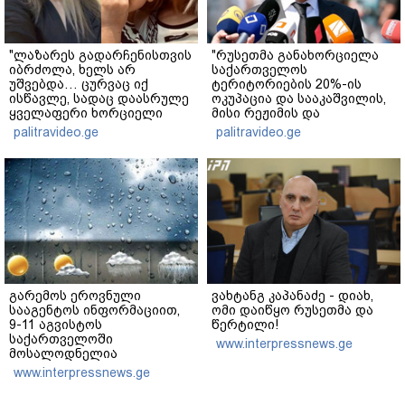
"ლაზარეს გადარჩენისთვის
"რუსეთმა განახორციელა
იბრძოლა, ხელს არ
საქართველოს
უშვებდა… ცურვაც იქ
ტერიტორიების 20%-ის
ისწავლე, სადაც დაასრულე
ოკუპაცია და სააკაშვილის,
ყველაფერი ხორციელი
მისი რეჟიმის და
ცხოვრებიდან" – რას წერს
"ნაცმოძრაობის" ღალატი
palitravideo.ge
palitravideo.ge
ხობში დაღუპული დედა-
ვერანაირად ვერ
შვილის ახლობელი?
გადაფარავს ამ
დანაშაულს" - ირაკლი
კობახიძე
გარემოს ეროვნული
ვახტანგ კაპანაძე - დიახ,
სააგენტოს ინფორმაციით,
ომი დაიწყო რუსეთმა და
9-11 აგვისტოს
წერტილი!
საქართველოში
www.interpressnews.ge
მოსალოდნელია
დროგამოშვებით წვიმა
www.interpressnews.ge